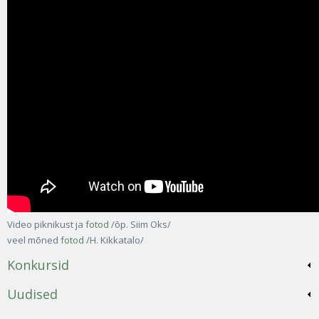
Video piknikust ja
fotod
/õp. Siim Oks/
veel mõned
fotod
/H. Kikkatalo/
Konkursid
Uudised