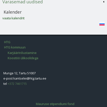
Varasemad uudised
Kalender
vaata kalendrit
HTG
HTG kommuun
Karjäärinõustamine
Koostöö ülikoolidega
Munga 12, Tartu 51007
e-post
kantselei@htg.tartu.ee
tel
+372 7461715
Mauruse stipendiumi fond