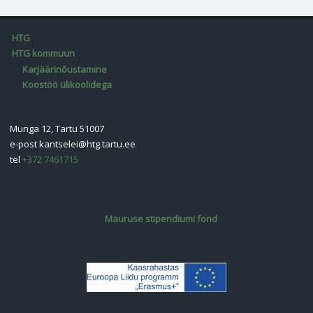
HTG
HTG kommuun
Karjäärinõustamine
Koostöö ülikoolidega
Munga 12, Tartu 51007
e-post
kantselei@htg.tartu.ee
tel
+372 7461715
Mauruse stipendiumi fond