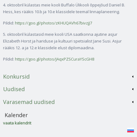
4. oktoobril külastas meie kooli Buffalo Ülikooli õppejõud Daniel B.
Hess, kes rääkis 10.b ja 10.e klassidele teemal linnaplaneering.
Pildid:
https://goo.gl/photos/zKHUQAVh67bivzjJ7
5. oktoobril külastasid meie kooli USA saatkonna ajutine asjur
Elizabeth Horst ja hariduse ja kultuuri spetsialist Jane Susi. Asjur
rääkis 12. a ja 12.e klassidele elust diplomaadina.
Pildid:
https://goo.gl/photos/JAqxPZSCuraYScGH8
Konkursid
Uudised
Varasemad uudised
Kalender
vaata kalendrit