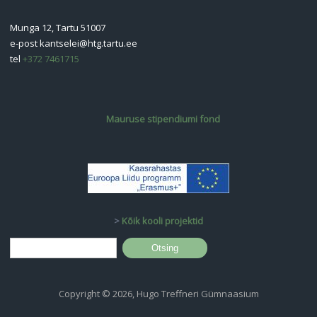
Munga 12, Tartu 51007
e-post
kantselei@htg.tartu.ee
tel
+372 7461715
Mauruse stipendiumi fond
>
Kõik kooli projektid
Otsinguvorm
Otsing
Copyright © 2026, Hugo Treffneri Gümnaasium