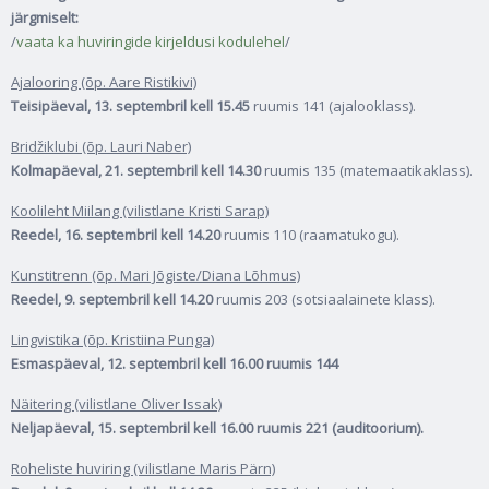
järgmiselt:
/
vaata ka huviringide kirjeldusi kodulehel
/
Ajalooring (õp. Aare Ristikivi)
Teisipäeval, 13. septembril kell 15.45
ruumis 141 (ajalooklass).
Bridžiklubi (õp. Lauri Naber)
Kolmapäeval, 21. septembril kell 14.30
ruumis 135 (matemaatikaklass).
Koolileht Miilang (vilistlane Kristi Sarap)
Reedel, 16. septembril kell 14.20
ruumis 110 (raamatukogu).
Kunstitrenn (õp. Mari Jõgiste/Diana Lõhmus)
Reedel, 9. septembril kell 14.20
ruumis 203 (sotsiaalainete klass).
Lingvistika (õp. Kristiina Punga)
Esmaspäeval, 12. septembril kell 16.00 ruumis 144
Näitering (vilistlane Oliver Issak)
Neljapäeval, 15. septembril kell 16.00 ruumis 221 (auditoorium).
Roheliste huviring (vilistlane Maris Pärn)