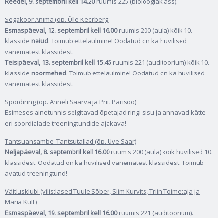
Reedel, 9. septembril kell 14.20
ruumis 225 (bioloogiaklass).
Segakoor Anima (õp. Ülle Keerberg)
Esmaspäeval, 12. septembril kell 16.00
ruumis 200 (aula) kõik 10.
klasside
neiud
. Toimub ettelaulmine! Oodatud on ka huvilised
vanematest klassidest.
Teisipäeval, 13. septembril
kell 15.45
ruumis 221 (auditoorium) kõik 10.
klasside
noormehed
. Toimub ettelaulmine! Oodatud on ka huvilised
vanematest klassidest.
Spordiring (õp. Anneli Saarva ja Priit Parisoo)
Esimeses ainetunnis selgitavad õpetajad ringi sisu ja annavad kätte
eri spordialade treeningtundide ajakava!
Tantsuansambel Tantsutallad (õp. Uve Saar)
Neljapäeval, 8. septembril kell 16.00
ruumis 200 (aula) kõik huvilised 10.
klassidest. Oodatud on ka huvilised vanematest klassidest. Toimub
avatud treeningtund!
Väitlusklubi (vilistlased
Tuule Sõber, Siim Kurvits, Triin Toimetaja ja
Maria Kull )
Esmaspäeval, 19. septembril kell 16.00
ruumis 221 (auditoorium).