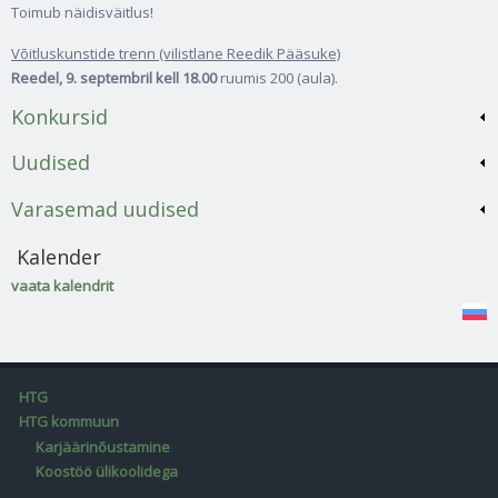
Toimub näidisväitlus!
Võitluskunstide trenn (vilistlane Reedik Pääsuke)
Reedel, 9. septembril kell 18.00
ruumis 200 (aula).
Konkursid
Uudised
Varasemad uudised
Kalender
vaata kalendrit
HTG
HTG kommuun
Karjäärinõustamine
Koostöö ülikoolidega