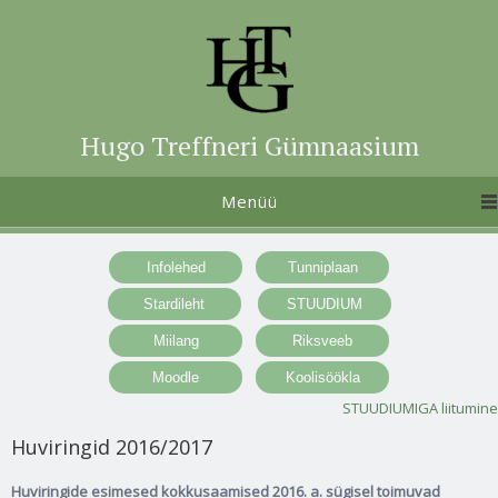
Hugo Treffneri Gümnaasium
Menüü
STUUDIUMIGA liitumine
Huviringid 2016/2017
Huviringide esimesed kokkusaamised 2016. a. sügisel toimuvad