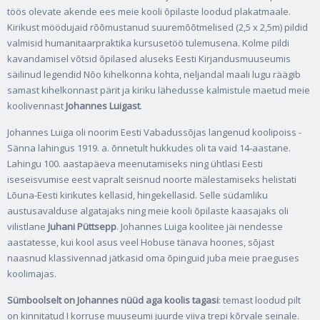
töös olevate akende ees meie kooli õpilaste loodud plakatmaale.
Kirikust möödujaid rõõmustanud suuremõõtmelised (2,5 x 2,5m) pildid
valmisid humanitaarpraktika kursusetöö tulemusena. Kolme pildi
kavandamisel võtsid õpilased aluseks Eesti Kirjandusmuuseumis
säilinud legendid Nõo kihelkonna kohta, neljandal maali lugu räägib
samast kihelkonnast pärit ja kiriku lähedusse kalmistule maetud meie
koolivennast
Johannes Luigast
.
Johannes Luiga oli noorim Eesti Vabadussõjas langenud koolipoiss -
Sänna lahingus 1919. a. õnnetult hukkudes oli ta vaid 14-aastane.
Lahingu 100. aastapäeva meenutamiseks ning ühtlasi Eesti
iseseisvumise eest vapralt seisnud noorte mälestamiseks helistati
Lõuna-Eesti kirikutes kellasid, hingekellasid. Selle südamliku
austusavalduse algatajaks ning meie kooli õpilaste kaasajaks oli
vilistlane
Juhani Püttsepp
. Johannes Luiga koolitee jäi nendesse
aastatesse, kui kool asus veel Hobuse tänava hoones, sõjast
naasnud klassivennad jätkasid oma õpinguid juba meie praeguses
koolimajas.
Sümboolselt on Johannes nüüd aga koolis tagasi
: temast loodud pilt
on kinnitatud I korruse muuseumi juurde viiva trepi kõrvale seinale.