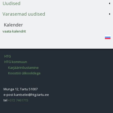
Uudised
Varasemad uudised
Kalender
vaata kalendrit
HTG
HTG kommuun
Karjäärinõustamine
Koostöö ülikoolidega
Munga 12, Tartu 51007
e-post
kantselei@htg.tartu.ee
tel
+372 7461715