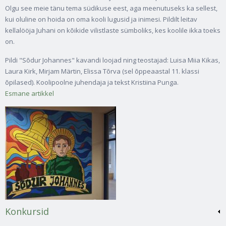
Olgu see meie tänu tema südikuse eest, aga meenutuseks ka sellest,
kui oluline on hoida on oma kooli lugusid ja inimesi. Pildilt leitav
kellalööja Juhani on kõikide vilistlaste sümboliks, kes koolile ikka toeks
on.
Pildi "Sõdur Johannes" kavandi loojad ning teostajad: Luisa Miia Kikas,
Laura Kirk, Mirjam Märtin, Elissa Tõrva (sel õppeaastal 11. klassi
õpilased). Koolipoolne juhendaja ja tekst Kristiina Punga.
Esmane artikkel
Konkursid