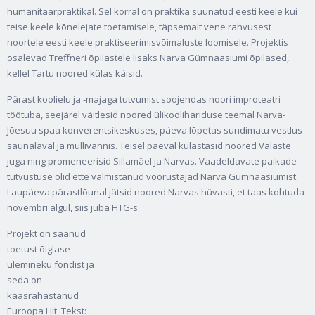
humanitaarpraktikal. Sel korral on praktika suunatud eesti keele kui
teise keele kõnelejate toetamisele, täpsemalt vene rahvusest
noortele eesti keele praktiseerimisvõimaluste loomisele. Projektis
osalevad Treffneri õpilastele lisaks Narva Gümnaasiumi õpilased,
kellel Tartu noored külas käisid.
Pärast koolielu ja -majaga tutvumist soojendas noori improteatri
töötuba, seejärel väitlesid noored ülikoolihariduse teemal Narva-
Jõesuu spaa konverentsikeskuses, päeva lõpetas sundimatu vestlus
saunalaval ja mullivannis. Teisel päeval külastasid noored Valaste
juga ning promeneerisid Sillamäel ja Narvas. Vaadeldavate paikade
tutvustuse olid ette valmistanud võõrustajad Narva Gümnaasiumist.
Laupäeva pärastlõunal jätsid noored Narvas hüvasti, et taas kohtuda
novembri algul, siis juba HTG-s.
Projekt on saanud
toetust õiglase
ülemineku fondist ja
seda on
kaasrahastanud
Euroopa Liit. Tekst: