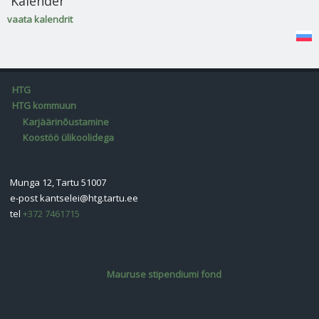
Kalender
vaata kalendrit
HTG
HTG kommuun
Karjäärinõustamine
Koostöö ülikoolidega
Munga 12, Tartu 51007
e-post
kantselei@htg.tartu.ee
tel
+372 7461715
Mauruse stipendiumi fond