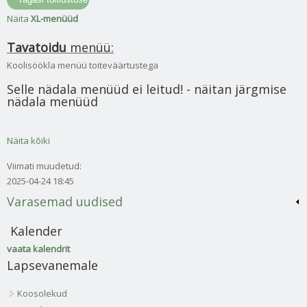
Näita
XL-menüüd
Tavatoidu
menüü:
Koolisöökla menüü toiteväärtustega
Selle nädala menüüd ei leitud! - näitan järgmise
nädala menüüd
Näita kõiki
Viimati muudetud:
2025-04-24 18:45
Varasemad uudised
Kalender
vaata kalendrit
Lapsevanemale
Koosolekud