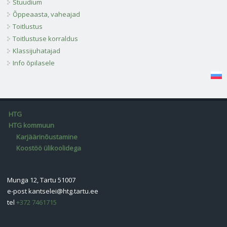
Stuudium
Õppeaasta, vaheajad
Toitlustus
Toitlustuse korraldus
Klassijuhatajad
Info õpilasele
HTG
HTG kommuun
Karjäärinõustamine
Koostöö ülikoolidega
Munga 12, Tartu 51007
e-post
kantselei@htg.tartu.ee
tel
+372 7461715