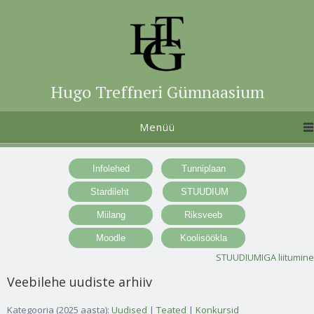
Hugo Treffneri Gümnaasium
Menüü
STUUDIUMIGA liitumine
Veebilehe uudiste arhiiv
Kategooria (2025 aasta):
Uudised
|
Teated
|
Konkursid