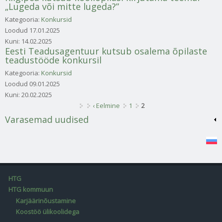
„Lugeda või mitte lugeda?”
Kategooria:
Konkursid
Loodud
17.01.2025
Kuni:
14.02.2025
Eesti Teadusagentuur kutsub osalema õpilaste
teadustööde konkursil
Kategooria:
Konkursid
Loodud
09.01.2025
Kuni:
20.02.2025
Lehed
‹ Eelmine
1
2
Varasemad uudised
HTG
HTG kommuun
Karjäärinõustamine
Koostöö ülikoolidega