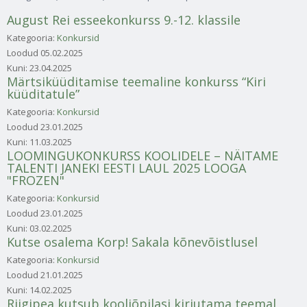
August Rei esseekonkurss 9.-12. klassile
Kategooria:
Konkursid
Loodud
05.02.2025
Kuni:
23.04.2025
Märtsiküüditamise teemaline konkurss “Kiri
küüditatule”
Kategooria:
Konkursid
Loodud
23.01.2025
Kuni:
11.03.2025
LOOMINGUKONKURSS KOOLIDELE – NÄITAME
TALENTI JANEKI EESTI LAUL 2025 LOOGA
"FROZEN"
Kategooria:
Konkursid
Loodud
23.01.2025
Kuni:
03.02.2025
Kutse osalema Korp! Sakala kõnevõistlusel
Kategooria:
Konkursid
Loodud
21.01.2025
Kuni:
14.02.2025
Riigipea kutsub kooliõpilasi kirjutama teemal