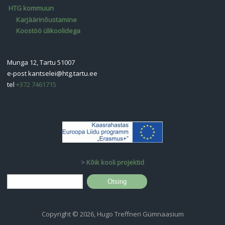
HTG kommuun
Karjäärinõustamine
Koostöö ülikoolidega
Munga 12, Tartu 51007
e-post
kantselei@htg.tartu.ee
tel
+372 7461715
>
Kõik kooli projektid
Otsinguvorm
Otsing
Copyright © 2026, Hugo Treffneri Gümnaasium