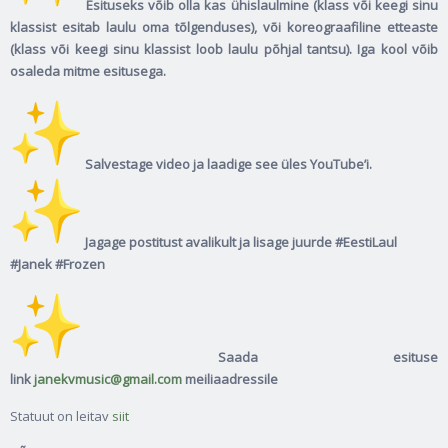
Esituseks võib olla kas ühislaulmine (klass või keegi sinu
klassist esitab laulu oma tõlgenduses), või koreograafiline etteaste
(klass või keegi sinu klassist loob laulu põhjal tantsu). Iga kool võib
osaleda mitme esitusega.
Salvestage video ja laadige see üles YouTube’i.
Jagage postitust avalikult ja lisage juurde #EestiLaul
#Janek #Frozen
Saada esituse
link
janekvmusic@gmail.com
meiliaadressile
Statuut on leitav
siit