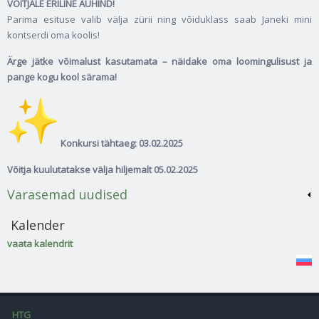
VÕITJALE ERILINE AUHIND!
Parima esituse valib välja zürii ning võiduklass saab Janeki mini
kontserdi oma koolis!
Ärge jätke võimalust kasutamata – näidake oma loomingulisust ja
pange kogu kool särama!
Konkursi tähtaeg: 03.02.2025
Võitja kuulutatakse välja hiljemalt 05.02.2025
Varasemad uudised
Kalender
vaata kalendrit
HTG