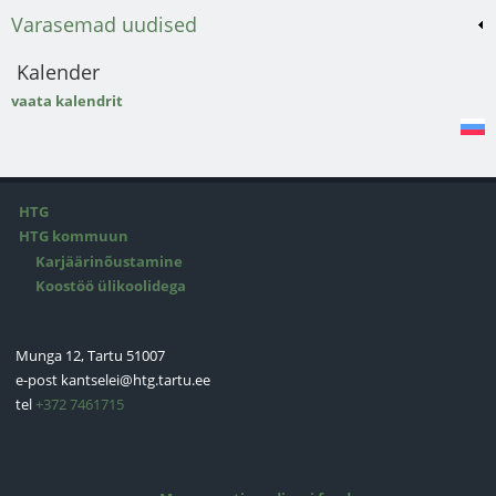
Varasemad uudised
Kalender
vaata kalendrit
HTG
HTG kommuun
Karjäärinõustamine
Koostöö ülikoolidega
Munga 12, Tartu 51007
e-post
kantselei@htg.tartu.ee
tel
+372 7461715