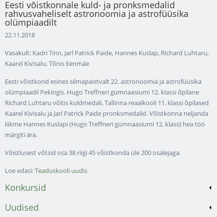
Eesti võistkonnale kuld- ja pronksmedalid
rahvusvaheliselt astronoomia ja astrofüüsika
olümpiaadilt
22.11.2018
Vasakult: Kadri Tinn, Jarl Patrick Paide, Hannes Kuslap, Richard Luhtaru,
Kaarel Kivisalu, Tõnis Eenmäe
Eesti võistkond esines silmapaistvalt 22. astronoomia ja astrofüüsika
olümpiaadil Pekingis. Hugo Treffneri gümnaasiumi 12. klassi õpilane
Richard Luhtaru võitis kuldmedali, Tallinna reaalkooli 11. klassi õpilased
Kaarel Kivisalu ja Jarl Patrick Paide pronksmedalid. Võistkonna neljanda
liikme Hannes Kuslapi (Hugo Treffneri gümnaasiumi 12. klass) hea töö
märgiti ära.
Võistlusest võtsid osa 38 riigi 45 võistkonda üle 200 osalejaga.
Loe edasi:
Teaduskooli uudis
Konkursid
Uudised