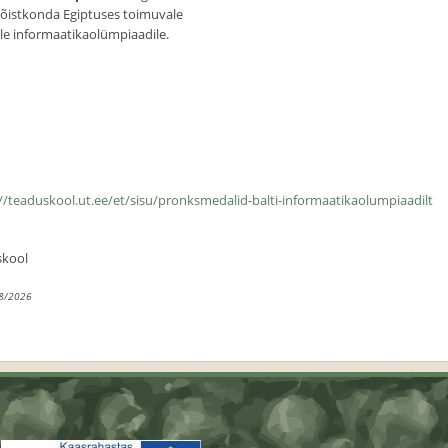
 võistkonda Egiptuses toimuvale
e informaatikaolümpiaadile.
//teaduskool.ut.ee/et/sisu/pronksmedalid-balti-informaatikaolumpiaadilt
skool
8/2026