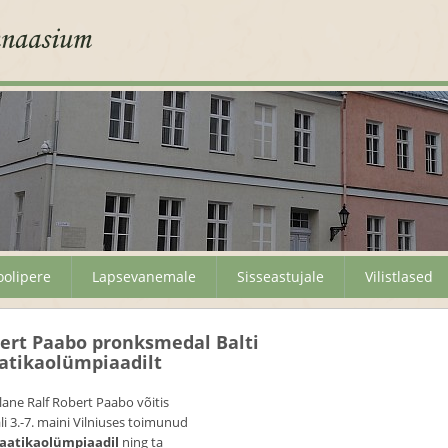
oolipere
Lapsevanemale
Sisseastujale
Vilistlased
bert Paabo pronksmedal Balti
atikaolümpiaadilt
ilane Ralf Robert Paabo võitis
 3.-7. maini Vilniuses toimunud
aatikaolümpiaadil
ning ta