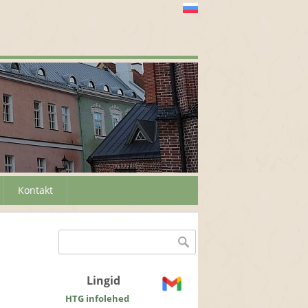
Kontakt
Otsinguvorm
Otsing
Lingid
HTG infolehed