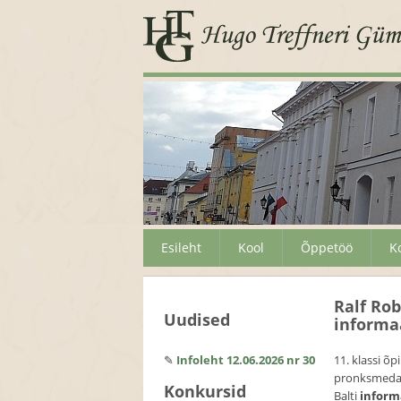
Esileht
Kool
Õppetöö
K
Ralf Ro
Uudised
informa
✎
Infoleht 12.06.2026 nr 30
11. klassi õp
pronksmedali
Konkursid
Balti
inform