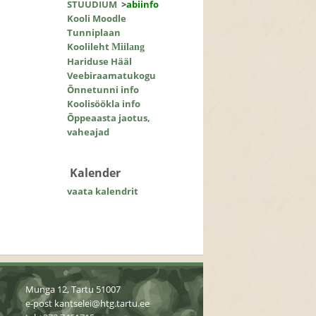
STUUDIUM
>
abiinfo
Kooli Moodle
Tunniplaan
Koolileht
Miilang
Hariduse Hääl
Veebiraamatukogu
Õnnetunni info
Koolisöökla info
Õppeaasta jaotus,
vaheajad
Kalender
vaata kalendrit
Munga 12, Tartu 51007
e-post
kantselei@htg.tartu.ee