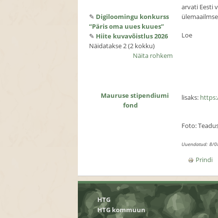
arvati Eesti
✎
Digiloomingu konkurss
ülemaailmsel
“Päris oma uues kuues”
Loe
✎
Hiite kuvavõistlus 2026
Näidatakse 2 (2 kokku)
Näita rohkem
Mauruse stipendiumi
lisaks:
https:
fond
Foto: Teadu
Uuendatud: 8/0
Prindi
HTG
HTG kommuun