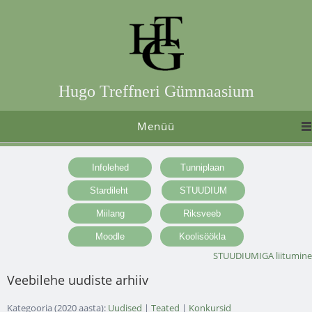
Hugo Treffneri Gümnaasium
Menüü
STUUDIUMIGA liitumine
Veebilehe uudiste arhiiv
Kategooria (2020 aasta):
Uudised
|
Teated
|
Konkursid