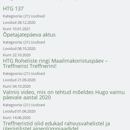
HTG 137
Kategooria:
(21) Uudised
Loodud
28.12.2020
Kuni:
10.01.2021
Õpetajatepäeva aktus
Kategooria:
(21) Uudised
Loodud
08.10.2020
Kuni:
22.10.2020
HTG Roheliste ringi Maailmakoristuspäev –
Treffnerist Treffnerini!
Kategooria:
(21) Uudised
Loodud
21.09.2020
Kuni:
04.10.2020
Valmis video, mis on tehtud mõeldes Hugo vaimu
päevale aastal 2020
Kategooria:
(21) Uudised
Loodud
01.06.2020
Kuni:
14.06.2020
Treffneristid olid edukad rahvusvahelistel ja
üleriigilistel aineolümpiaadidel