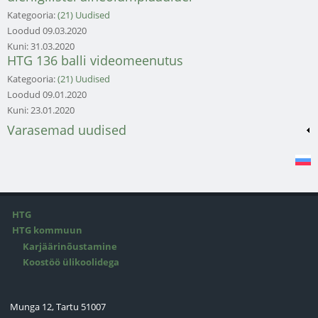
Kategooria:
(21) Uudised
Loodud
09.03.2020
Kuni:
31.03.2020
HTG 136 balli videomeenutus
Kategooria:
(21) Uudised
Loodud
09.01.2020
Kuni:
23.01.2020
Varasemad uudised
HTG
HTG kommuun
Karjäärinõustamine
Koostöö ülikoolidega
Munga 12, Tartu 51007