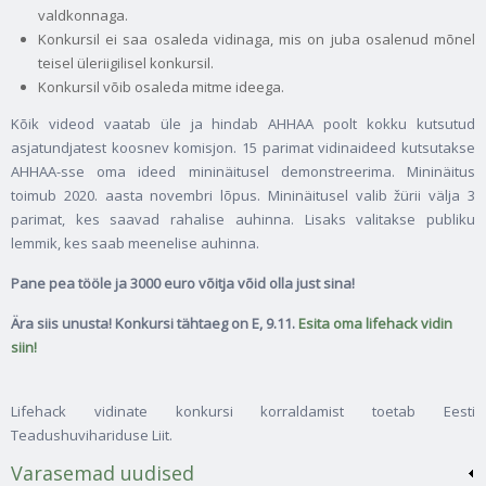
valdkonnaga.
Konkursil ei saa osaleda vidinaga, mis on juba osalenud mõnel
teisel üleriigilisel konkursil.
Konkursil võib osaleda mitme ideega.
Kõik videod vaatab üle ja hindab AHHAA poolt kokku kutsutud
asjatundjatest koosnev komisjon. 15 parimat vidinaideed kutsutakse
AHHAA-sse oma ideed mininäitusel demonstreerima. Mininäitus
toimub 2020. aasta novembri lõpus. Mininäitusel valib žürii välja 3
parimat, kes saavad rahalise auhinna. Lisaks valitakse publiku
lemmik, kes saab meenelise auhinna.
Pane pea tööle ja 3000 euro võitja võid olla just sina!
Ära siis unusta! Konkursi tähtaeg on E, 9.11.
Esita oma lifehack vidin
siin!
Lifehack vidinate konkursi korraldamist toetab Eesti
Teadushuvihariduse Liit.
Varasemad uudised