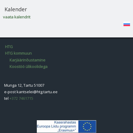
Kalender
vaata kalendrit
HTG
HTG kommuun
Karjäärinõustamine
Koostöö ülikoolidega
Munga 12, Tartu 51007
e-post
kantselei@htg.tartu.ee
tel
+372 7461715