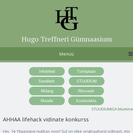
Hugo Treffneri Gümnaasium
Menüü
STUUDIUMIGA liitumine
AHHAA lifehack vidinate konkurss
Hei, 14-19aastane nutikas noor! Sul on idee originaalsest vidinast, mis