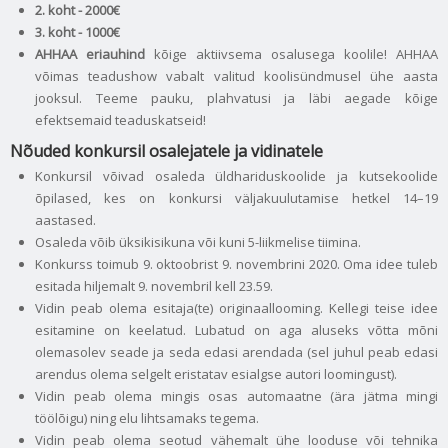
2. koht - 2000€
3. koht - 1000€
AHHAA eriauhind
kõige aktiivsema osalusega koolile! AHHAA
võimas teadushow vabalt valitud koolisündmusel ühe aasta
jooksul. Teeme pauku, plahvatusi ja läbi aegade kõige
efektsemaid teaduskatseid!
Nõuded konkursil osalejatele ja vidinatele
Konkursil võivad osaleda üldhariduskoolide ja kutsekoolide
õpilased, kes on konkursi väljakuulutamise hetkel 14–19
aastased.
Osaleda võib üksikisikuna või kuni 5-liikmelise tiimina.
Konkurss toimub 9. oktoobrist 9. novembrini 2020. Oma idee tuleb
esitada hiljemalt 9. novembril kell 23.59.
Vidin peab olema esitaja(te) originaallooming. Kellegi teise idee
esitamine on keelatud. Lubatud on aga aluseks võtta mõni
olemasolev seade ja seda edasi arendada (sel juhul peab edasi
arendus olema selgelt eristatav esialgse autori loomingust).
Vidin peab olema mingis osas automaatne (ära jätma mingi
töölõigu) ning elu lihtsamaks tegema.
Vidin peab olema seotud vähemalt ühe looduse või tehnika