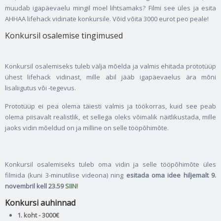
muudab igapäevaelu mingil moel lihtsamaks? Filmi see üles ja esita
AHHAA lifehack vidinate konkursile. Võid võita 3000 eurot peo peale!
Konkursil osalemise tingimused
Konkursil osalemiseks tuleb välja mõelda ja valmis ehitada prototüüp
ühest lifehack vidinast, mille abil jääb igapäevaelus ära mõni
lisaliigutus või -tegevus.
Prototüüp ei pea olema täiesti valmis ja töökorras, kuid see peab
olema piisavalt realistlik, et sellega oleks võimalik näitlikustada, mille
jaoks vidin mõeldud on ja milline on selle tööpõhimõte.
Konkursil osalemiseks tuleb oma vidin ja selle tööpõhimõte üles
filmida (kuni 3-minutilise videona) ning
esitada oma idee hiljemalt 9.
novembril kell 23.59
SIIN!
Konkursi auhinnad
1. koht - 3000€