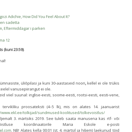
zi Adichie, How Did You Feel About It?
nen sadetta
öm, Eftermiddagar i parken
ama 12
ts (kuni 23:59)
.
nal!
mnasiste, üliõpilasi ja kuni 30-aastaseid noori
,
kellel ei ole trükis
eelel vanusepiirangut ei ole.
id viiel suunal: inglise-eesti, soome-eesti, rootsi-eesti, eesti-vene,
 tervikliku proosateksti (4–5 lk), mis on alates 14. jaanuarist
//www.ekl.ee/tolkijad/sundmused-koolitused/tolkevoistlus/
iljemalt 3. märtsiks 2019. See tuleb saata manusena kas rtf- või
võistluse koordinaatorile Maria Eskole e-posti
il.com
. NB! Alates kella 00:01 (st. 4. märtsil ja hiljem) laekunud töid