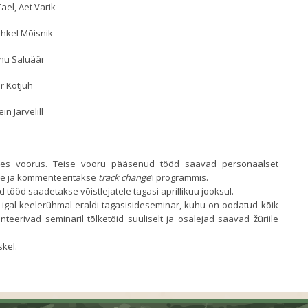
Tael, Aet Varik
ihkel Mõisnik
Anu Saluäär
r Kotjuh
in Järvelill
ahes voorus. Teise vooru pääsenud tööd saavad personaalset
kse ja kommenteeritakse
track change
’i programmis.
tööd saadetakse võistlejatele tagasi aprillikuu jooksul.
 igal keelerühmal eraldi tagasisideseminar, kuhu on oodatud kõik
nteerivad seminaril tõlketöid suuliselt ja osalejad saavad žüriile
kel.