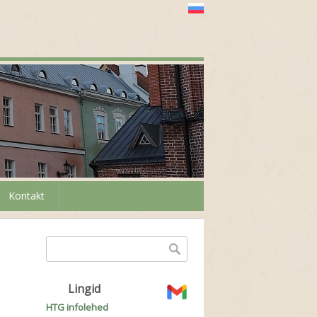
Kontakt
Otsinguvorm
Otsing
Lingid
HTG infolehed