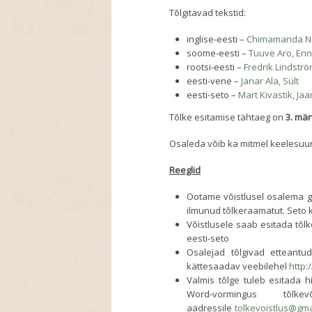
Tõlgitavad tekstid:
inglise-eesti –
Chimamanda Ngo
soome-eesti –
Tuuve Aro, En
rootsi-eesti –
Fredrik Lindstr
eesti-vene –
Janar Ala, Sült
eesti-seto –
Mart Kivastik, Ja
Tõlke esitamise tähtaeg on
3. mär
Osaleda võib ka mitmel keelesuu
Reeglid
Ootame võistlusel osalema gü
ilmunud tõlkeraamatut. Seto k
Võistlusele saab esitada tõlke
eesti-seto
Osalejad tõlgivad etteantud
kättesaadav veebilehel
http:
Valmis tõlge tuleb esitada h
Word-vormingus tõlke
aadressile
tolkevoistlus@gma