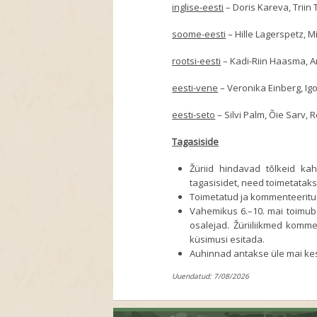
inglise-eesti
– Doris Kareva, Triin 
soome-eesti
– Hille Lagerspetz, M
rootsi-eesti
– Kadi-Riin Haasma, 
eesti-vene
– Veronika Einberg, Igo
eesti-seto
– Silvi Palm, Õie Sarv, Re
Tagasiside
Žüriid hindavad tõlkeid k
tagasisidet, need toimetata
Toimetatud ja kommenteeritud 
Vahemikus 6.–10. mai toimub
osalejad. Žüriiliikmed komme
küsimusi esitada.
Auhinnad antakse üle mai kes
Uuendatud: 7/08/2026