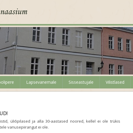
olipere
Lapsevanemale
Sisseastujale
Vilistlased
UD!
d, üliõpilased ja alla 30-aastased noored, kellel ei ole trükis
atele vanusepiirangut ei ole.