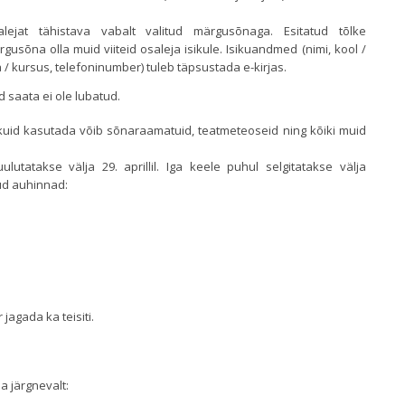
lejat tähistava vabalt valitud märgusõnaga. Esitatud tõlke
usõna olla muid viiteid osaleja isikule. Isikuandmed (nimi, kool /
la / kursus, telefoninumber) tuleb täpsustada e-kirjas.
id saata ei ole lubatud.
, kuid kasutada võib sõnaraamatuid, teatmeteoseid ning kõiki muid
lutatakse välja 29. aprillil. Iga keele puhul selgitatakse välja
tud auhinnad:
jagada ka teisiti.
a järgnevalt: