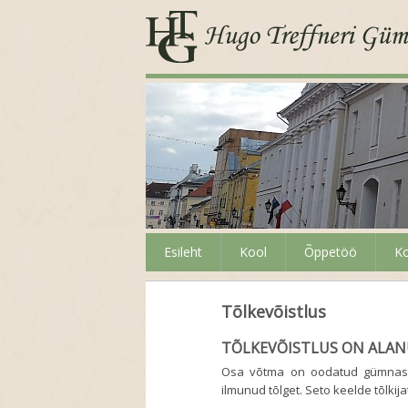
Esileht
Kool
Õppetöö
Ko
Tõlkevõistlus
TÕLKEVÕISTLUS ON ALAN
Osa võtma on oodatud gümnasisti
ilmunud tõlget. Seto keelde tõlkij