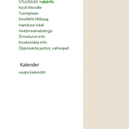
STUUDIUM
>
abiinfo
Kooli Moodle
Tunniplaan
Koolileht
Miilang
Hariduse Hääl
Veebiraamatukogu
Õnnetunni info
Koolisöökla info
Õppeaasta jaotus, vaheajad
Kalender
vaata kalendrit