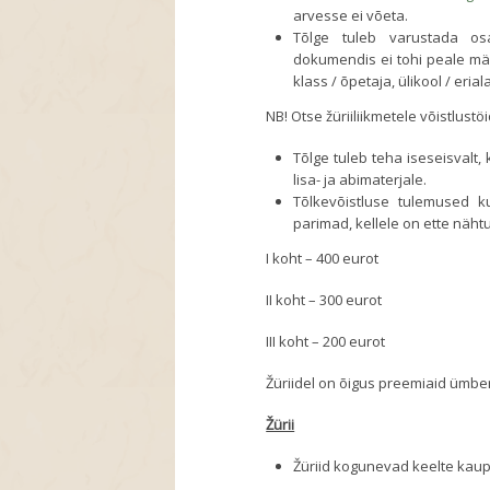
arvesse ei võeta.
Tõlge tuleb varustada osa
dokumendis ei tohi peale märg
klass / õpetaja, ülikool / eria
NB! Otse žüriiliikmetele võistlustö
Tõlge tuleb teha iseseisvalt
lisa- ja abimaterjale.
Tõlkevõistluse tulemused kuu
parimad, kellele on ette näh
I koht – 400 eurot
II koht – 300 eurot
III koht – 200 eurot
Žüriidel on õigus preemiaid ümber 
Žürii
Žüriid kogunevad keelte kaup