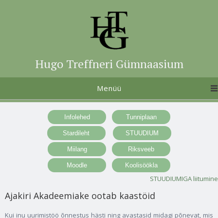
Hugo Treffneri Gümnaasium
Menüü
STUUDIUMIGA liitumine
Ajakiri Akadeemiake ootab kaastöid
Kui inu uurimistöö õnnestus hästi ning avastasid midagi põnevat, mis