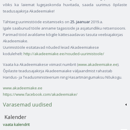
võiks ka laiemat lugejaskonda huvitada, saada uurimus õpilaste
teadusajakirja Akadeemiake!
Tähtaeg uurimistööde esitamiseks on
25. jaanuar
2019.a.
Igale saabunud tööle anname tagasiside ja asjatundliku retsensiooni.
Parimad tööd avaldame kõigile kättesaadavas tasuta veebiajakirjas
Akadeemiake.
Uurimistööle esitatavad nõuded leiad Akadeemiakese
kodulehelt:
http://akadeemiake.ee/nouded-uurimistoole/
Vaata ka Akadeemiakese viimast numbrit (
www.akadeemiake.ee
).
Õpilaste teadusajakirja Akadeemaiake väljaandmist rahastab
Haridus- ja Teadusministeerium ning Hasartmängumaksu Nõukogu.
www.akadeemiake.ee
https://www.facebook.com/akadeemiake/
Varasemad uudised
Kalender
vaata kalendrit