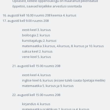
Õpilased, kellele õppenõukogu on määranud pikendatud
õppetöö, saavad kirjalikke arvestusi sooritada
16. augustil kell 16.00 ruumis 208 keemia 4. kursus
17. augustil kell 9.00 ruumis 208
eesti keel 3. kursus
bioloogia 2. kursus
kunstiajalugu 2. kursus
matemaatika 3.kursus, 4.kursus, 8. kursus ja 10. kursus
saksa keel 2. kursus
vene keel 5. kursus
21. augustil kell 15.00 ruumis 208
eesti keel 4. kursus
inglise keel 6. kursus (essee tuleb saata õpetaja meilile)
matemaatika 5. kursus ja 9. kursus
22. augustil kell 15.00 ruumis 208
kirjandus 4. kursus
matemaatika praktikum 2. kursus ja 4. kursus