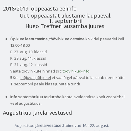
2018/2019. õppeaasta eelinfo
Uut õppeaastat alustame laupäeval,
1. septembril
Hugo Treffneri ausamba juures.
Õpikute laenutamine, töövihikute ostmine
kõikidel päevadel kell.
12.00-18.00
E. 27. aug. 10. klassid
K. 29.aug. 11. klassid
R. 31. aug. 12. klassid
Vaata töövihikute hinnad siit:
töövihikud-info
!! Kes
mõjuval põhjusel
ei saa õigel päeval tulla, saab need kätte
1. septembril peale klassijuhataja tundi.
Info septembrikuu toiduraha
kohta avaldatakse kooli veebilehel
veel augustikuus.
Augustikuu järelarvestused
Augustikuu
järelarvestused
toimuvad 16. - 22. august.