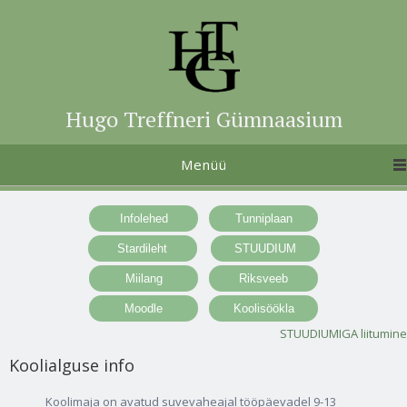
Hugo Treffneri Gümnaasium
Menüü
STUUDIUMIGA liitumine
Koolialguse info
Koolimaja on avatud suvevaheajal tööpäevadel 9-13