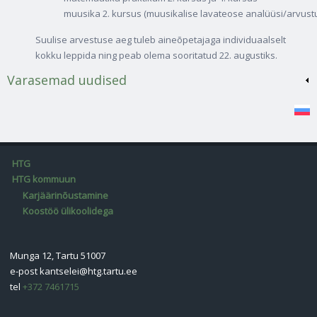
muusika 2. kursus (muusikalise lavateose analüüsi/arvust
Suulise arvestuse aeg tuleb aineõpetajaga individuaalselt
kokku leppida ning peab olema sooritatud 22. augustiks.
Varasemad uudised
HTG
HTG kommuun
Karjäärinõustamine
Koostöö ülikoolidega
Munga 12, Tartu 51007
e-post
kantselei@htg.tartu.ee
tel
+372 7461715