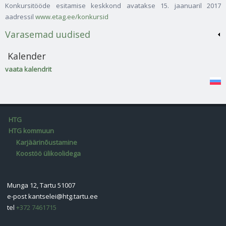
Konkursitööde esitamise keskkond avatakse 15. jaanuaril 2017
aadressil
www.etag.ee/konkursid
Varasemad uudised
Kalender
vaata kalendrit
HTG
HTG kommuun
Karjäärinõustamine
Koostöö ülikoolidega
Munga 12, Tartu 51007
e-post
kantselei@htg.tartu.ee
tel
+372 7461715