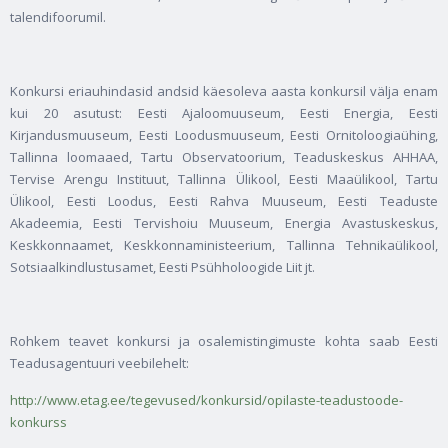
talendifoorumil.
Konkursi eriauhindasid andsid käesoleva aasta konkursil välja enam
kui 20 asutust: Eesti Ajaloomuuseum, Eesti Energia, Eesti
Kirjandusmuuseum, Eesti Loodusmuuseum, Eesti Ornitoloogiaühing,
Tallinna loomaaed, Tartu Observatoorium, Teaduskeskus AHHAA,
Tervise Arengu Instituut, Tallinna Ülikool, Eesti Maaülikool, Tartu
Ülikool, Eesti Loodus, Eesti Rahva Muuseum, Eesti Teaduste
Akadeemia, Eesti Tervishoiu Muuseum, Energia Avastuskeskus,
Keskkonnaamet, Keskkonnaministeerium, Tallinna Tehnikaülikool,
Sotsiaalkindlustusamet, Eesti Psühholoogide Liit jt.
Rohkem teavet konkursi ja osalemistingimuste kohta saab Eesti
Teadusagentuuri veebilehelt:
http://www.etag.ee/tegevused/konkursid/opilaste-teadustoode-
konkurss