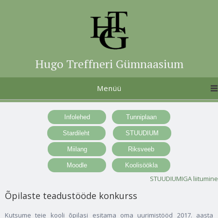
Hugo Treffneri Gümnaasium
Menüü
STUUDIUMIGA liitumine
Õpilaste teadustööde konkurss
Kutsume teie kooli õpilasi esitama oma uurimistööd 2017. aasta