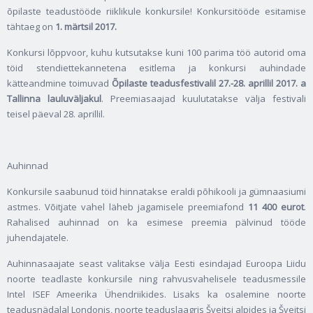
õpilaste teadustööde riiklikule konkursile! Konkursitööde esitamise
tähtaeg on
1. märtsil 2017.
Konkursi lõppvoor, kuhu kutsutakse kuni 100 parima töö autorid oma
töid stendiettekannetena esitlema ja konkursi auhindade
kätteandmine toimuvad
Õpilaste teadusfestivalil
27.-28. aprillil 2017. a
Tallinna lauluväljakul
. Preemiasaajad kuulutatakse välja festivali
teisel päeval 28. aprillil.
Auhinnad
Konkursile saabunud töid hinnatakse eraldi põhikooli ja gümnaasiumi
astmes. Võitjate vahel läheb jagamisele preemiafond
11 400 eurot
.
Rahalised auhinnad on ka esimese preemia pälvinud tööde
juhendajatele.
Auhinnasaajate seast valitakse välja Eesti esindajad Euroopa Liidu
noorte teadlaste konkursile ning rahvusvahelisele teadusmessile
Intel ISEF Ameerika Ühendriikides. Lisaks ka osalemine noorte
teadusnädalal Londonis, noorte teaduslaagris Šveitsi alpides ja Šveitsi