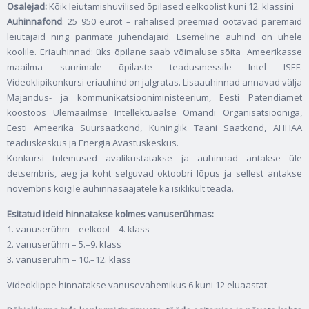
Osalejad:
Kõik leiutamishuvilised õpilased eelkoolist kuni 12. klassini
Auhinnafond
: 25 950 eurot – rahalised preemiad ootavad paremaid
leiutajaid ning parimate juhendajaid. Esemeline auhind on ühele
koolile. Eriauhinnad: üks õpilane saab võimaluse sõita Ameerikasse
maailma suurimale õpilaste teadusmessile Intel ISEF.
Videoklipikonkursi eriauhind on jalgratas. Lisaauhinnad annavad välja
Majandus- ja kommunikatsiooniministeerium, Eesti Patendiamet
koostöös Ülemaailmse Intellektuaalse Omandi Organisatsiooniga,
Eesti Ameerika Suursaatkond, Kuninglik Taani Saatkond, AHHAA
teaduskeskus ja Energia Avastuskeskus.
Konkursi tulemused avalikustatakse ja auhinnad antakse üle
detsembris, aeg ja koht selguvad oktoobri lõpus ja sellest antakse
novembris kõigile auhinnasaajatele ka isiklikult teada.
Esitatud ideid hinnatakse kolmes vanuserühmas:
1. vanuserühm – eelkool – 4. klass
2. vanuserühm – 5.–9. klass
3. vanuserühm – 10.–12. klass
Videoklippe hinnatakse vanusevahemikus 6 kuni 12 eluaastat.