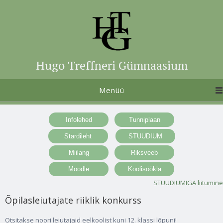
Hugo Treffneri Gümnaasium
Menüü
STUUDIUMIGA liitumine
Õpilasleiutajate riiklik konkurss
Otsitakse noori leiutajaid eelkoolist kuni 12. klassi lõpuni!