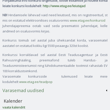
Põhjalikuma info konkursi tingimuste, tööde esitamise ja nõuete kohta
leiate konkursi kodulehelt
http://www.etag.ee/leiutajad
NB!
Hindamisele lähevad vaid need leiutised, mis on registreeritud, st
mis on esitatud elektroonilises osalusvormis
www.etag.ee/konkursid
Juhendajapreemia ootab vaid seda preemiatöö juhendajat, kelle
andmed on osalusvormis kirjas.
Konkurss toimub sel aastal juba üheksandat korda, varasematel
aastatel on esitatud kokku ligi 5500 peaaegu 320st koolist.
Konkurssi korraldavad sel aastal Eesti Teadusagentuur ja Eesti
Rahvusringhääling, preemiafond tuleb Haridus- ja
Teadusministeeriumist ning lühidokumentaalide tootmist rahastab EV
100 korraldustoimkond.
Varasemate konkursside tulemused leiate meie
kodulehelt
www.etag.ee/teadpop
Varasemad uudised
Kalender
vaata kalendrit