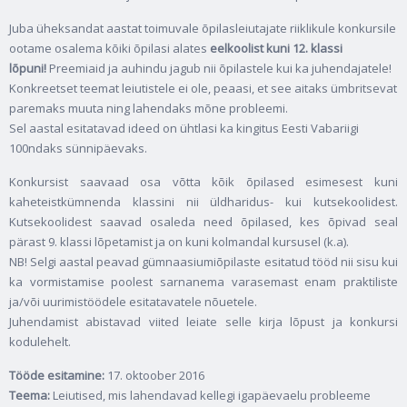
Juba üheksandat aastat toimuvale õpilasleiutajate riiklikule konkursile
ootame osalema kõiki õpilasi alates
eelkoolist kuni 12. klassi
lõpuni!
Preemiaid ja auhindu jagub nii õpilastele kui ka juhendajatele!
Konkreetset teemat leiutistele ei ole, peaasi, et see aitaks ümbritsevat
paremaks muuta ning lahendaks mõne probleemi.
Sel aastal esitatavad ideed on ühtlasi ka kingitus Eesti Vabariigi
100ndaks sünnipäevaks.
Konkursist saavaad osa võtta kõik õpilased esimesest kuni
kaheteistkümnenda klassini nii üldharidus- kui kutsekoolidest.
Kutsekoolidest saavad osaleda need õpilased, kes õpivad seal
pärast 9. klassi lõpetamist ja on kuni kolmandal kursusel (k.a).
NB! Selgi aastal peavad gümnaasiumiõpilaste esitatud tööd nii sisu kui
ka vormistamise poolest sarnanema varasemast enam praktiliste
ja/või uurimistöödele esitatavatele nõuetele.
Juhendamist abistavad viited leiate selle kirja lõpust ja konkursi
kodulehelt.
Tööde esitamine:
17. oktoober 2016
Teema:
Leiutised, mis lahendavad kellegi igapäevaelu probleeme