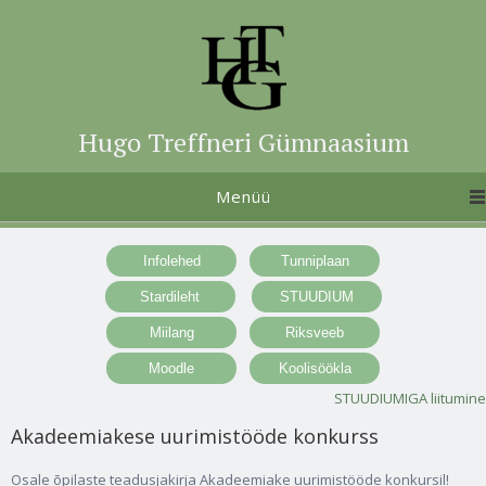
Hugo Treffneri Gümnaasium
Menüü
STUUDIUMIGA liitumine
Akadeemiakese uurimistööde konkurss
Osale õpilaste teadusjakirja Akadeemiake uurimistööde konkursil!