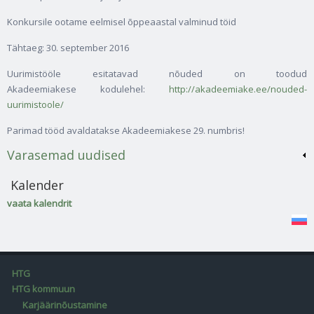
Konkursile ootame eelmisel õppeaastal valminud töid
Tähtaeg: 30. september 2016
Uurimistööle esitatavad nõuded on toodud
Akadeemiakese kodulehel:
http://akadeemiake.ee/nouded-
uurimistoole/
Parimad tööd avaldatakse Akadeemiakese 29. numbris!
Varasemad uudised
Kalender
vaata kalendrit
HTG
HTG kommuun
Karjäärinõustamine