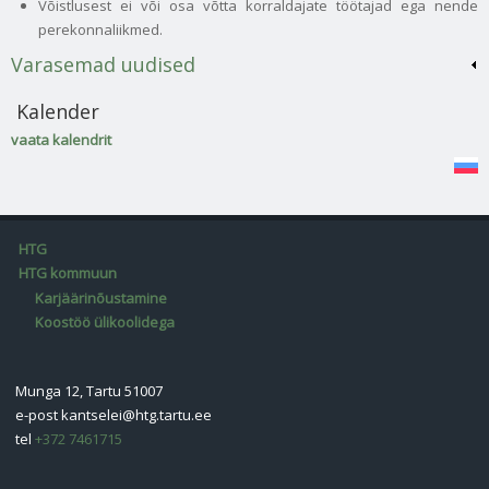
Võistlusest ei või osa võtta korraldajate töötajad ega nende
perekonnaliikmed.
Varasemad uudised
Kalender
vaata kalendrit
HTG
HTG kommuun
Karjäärinõustamine
Koostöö ülikoolidega
Munga 12, Tartu 51007
e-post
kantselei@htg.tartu.ee
tel
+372 7461715