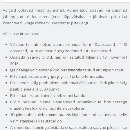
Võitjaid ootavad head auhinnad. Auhinnatud saavad ka parimad
juhendajad nii kvaliteedi (enim lõppvõistlusele jõudvaid pilte) kui
kvantiteedi (kõige rohkem juhendatud pilte) järgi.
Võistluse tingimused
Võistlus toimub neljas vanuserühmas: kuni 10-aastased, 11-13
aastased, 14-18 aastased ning vanemad kui 18-aastased.
Osaleda saavad pildid, mis on esitatud hiljemalt 18. novembril
2016.
Iga osaleja võib esitada kuni viis
iseenda
tehtud arvutijoonistust.
Pilte saab esitada png, jpeg, gif, tiff ja bmp formaadis.
Pildi lühem külg peab olema vähemalt 800 punkti. Pildi pikem külg
peab olema alla 3500 punkti.
Pilte saab esitada
ainult veebivormi kaudu
.
Pildid peavad olema vaadatavad enamlevinud brauseritega
(näiteks Firefox, Chrome, Internet Explorer).
3D-pildi puhul tuleb kommentaaris kirjeldada, millist tarkvara selle
valmistamiseks kasutatud on.
Animeeritud loomingut esitada ei saa; osaleda saavad pildid, mitte