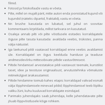
filmid.
Fotosid ja fotokollaaže vastu ei võeta.
Pilte, millel on mujalt pärit, mitte autori enda joonistatud kujund või
kujundid (näiteks clipartid, fraktalid), vastu ei võeta.
Nn brushe kasutada on lubatud, sel juhul on soovitav
kommentaaris kirjeldada, millist tarkvara on kasutatud.
Osaleja annab pilti või pilte võistlusele esitades korraldajatele
õiguse pilte tasuta kasutada: avaldada veebis, trükistes, panna
välja näitustel.
Iga laekunud pildi vaatavad korraldajad enne veebis avaldamist
üle. Korraldajatel on õigus keelduda hariduse ja teaduse
andmesidevõrku mittesobivate piltide vastuvõtmisest.
Piltide hindamisel arvestatakse pildi vastavust teemale, kunstilist
taset, idee ja teostuse originaalsust, arvutustehnika võimaluste
mitmekülgset ärakasutamist.
Piltide hindamine toimub kahes etapis: korraldajad valivad esmalt
välja lõpphindamisele minevad pildid; lõpphindamisel teeb lõpliku
valiku žürii, kuhu kuuluvad korraldajate esindajad.
Parimaks juhendajaks saab juhendaja, kelle juhendatavate pilte
jõuab lõppvõistlusele kõige rohkem.