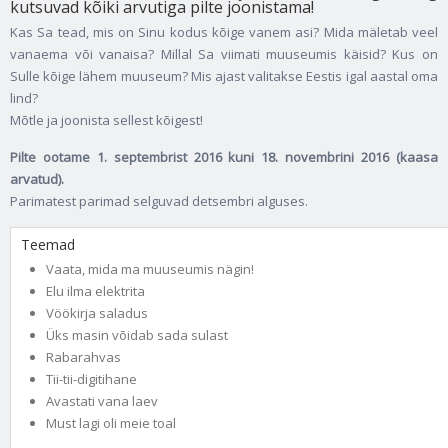
kutsuvad kõiki arvutiga pilte joonistama!
Kas Sa tead, mis on Sinu kodus kõige vanem asi? Mida mäletab veel
vanaema või vanaisa? Millal Sa viimati muuseumis käisid? Kus on
Sulle kõige lähem muuseum? Mis ajast valitakse Eestis igal aastal oma
lind?
Mõtle ja joonista sellest kõigest!
Pilte ootame 1. septembrist 2016 kuni 18. novembrini 2016 (kaasa
arvatud).
Parimatest parimad selguvad detsembri alguses.
Teemad
Vaata, mida ma muuseumis nägin!
Elu ilma elektrita
Vöökirja saladus
Üks masin võidab sada sulast
Rabarahvas
Tii-tii-digitihane
Avastati vana laev
Must lagi oli meie toal