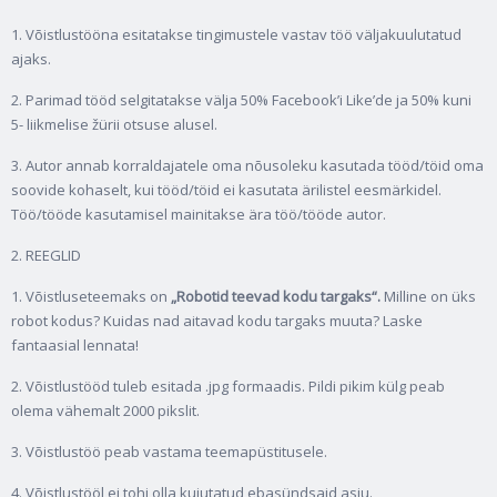
1. Võistlustööna esitatakse tingimustele vastav töö väljakuulutatud
ajaks.
2. Parimad tööd selgitatakse välja 50% Facebook’i Like’de ja 50% kuni
5- liikmelise žürii otsuse alusel.
3. Autor annab korraldajatele oma nõusoleku kasutada tööd/töid oma
soovide kohaselt, kui tööd/töid ei kasutata ärilistel eesmärkidel.
Töö/tööde kasutamisel mainitakse ära töö/tööde autor.
2. REEGLID
1. Võistluseteemaks on
„Robotid teevad kodu targaks“.
Milline on üks
robot kodus? Kuidas nad aitavad kodu targaks muuta? Laske
fantaasial lennata!
2. Võistlustööd tuleb esitada .jpg formaadis. Pildi pikim külg peab
olema vähemalt 2000 pikslit.
3. Võistlustöö peab vastama teemapüstitusele.
4. Võistlustööl ei tohi olla kujutatud ebasündsaid asju.