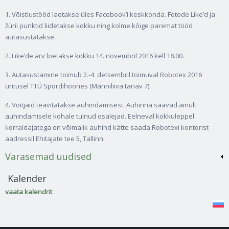
1. Võistlustööd laetakse üles Facebook’i keskkonda. Fotode Like’d ja
žürii punktid liidetakse kokku ning kolme kõige paremat tööd
autasustatakse.
2. Like’de arv loetakse kokku 14. novembril 2016 kell 18.00.
3. Autasustamine toimub 2.-4. detsembril toimuval Robotex 2016
üritusel TTÜ Spordihoones (Männiliiva tänav 7).
4. Võitjaid teavitatakse auhindamisest. Auhinna saavad ainult
auhindamisele kohale tulnud osalejad. Eelneval kokkuleppel
korraldajatega on võimalik auhind kätte saada Robotexi kontorist
aadressil Ehitajate tee 5, Tallinn.
Varasemad uudised
Kalender
vaata kalendrit