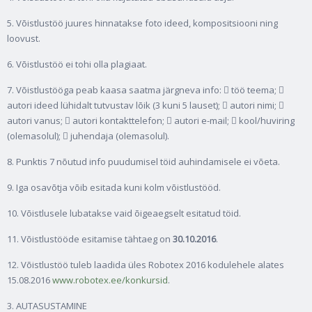
5. Võistlustöö juures hinnatakse foto ideed, kompositsiooni ning
loovust.
6. Võistlustöö ei tohi olla plagiaat.
7. Võistlustööga peab kaasa saatma järgneva info:  töö teema; 
autori ideed lühidalt tutvustav lõik (3 kuni 5 lauset);  autori nimi; 
autori vanus;  autori kontakttelefon;  autori e-mail;  kool/huviring
(olemasolul);  juhendaja (olemasolul).
8. Punktis 7 nõutud info puudumisel töid auhindamisele ei võeta.
9. Iga osavõtja võib esitada kuni kolm võistlustööd.
10. Võistlusele lubatakse vaid õigeaegselt esitatud töid.
11. Võistlustööde esitamise tähtaeg on
30.10.2016
.
12. Võistlustöö tuleb laadida üles Robotex 2016 kodulehele alates
15.08.2016
www.robotex.ee/konkursid
.
3. AUTASUSTAMINE