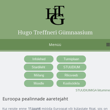
Hugo Treffneri Gümnaasium
Menüü
STUUDIUMIGA liitumine
Euroopa pealinnade aaretejaht
Kui reisite enne
11.juunit
mööda Euroopat või külastate Riiat, siis on