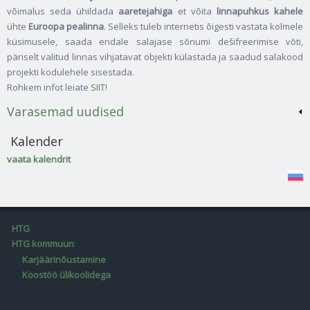
võimalus seda ühildada
aaretejahiga
et võita
linnapuhkus kahele
ühte
Euroopa pealinna
. Selleks tuleb internetis õigesti vastata kolmele
küsimusele, saada endale salajase sõnumi dešifreerimise võti,
päriselt valitud linnas vihjatavat objekti külastada ja saadud salakood
projekti kodulehele sisestada.
Rohkem infot leiate
SIIT
!
Varasemad uudised
Kalender
vaata kalendrit
HTG
HTG kommuun
Karjäärinõustamine
Koostöö ülikoolidega