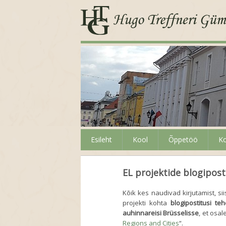
Esileht
Kool
Õppetöö
Ko
EL projektide blogiposti
Kõik kes naudivad kirjutamist, si
projekti kohta
blogipostitusi te
auhinnareisi Brüsselisse
, et osal
Regions and Cities
“.