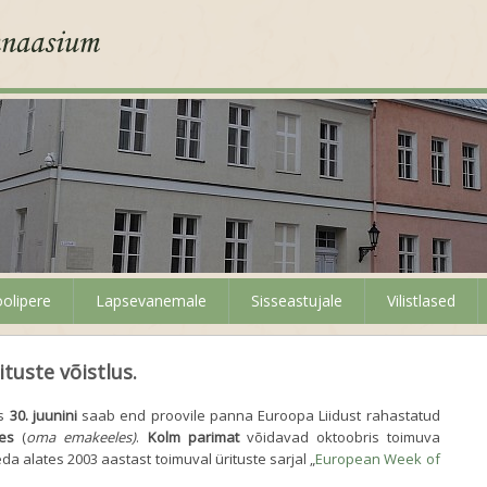
olipere
Lapsevanemale
Sisseastujale
Vilistlased
tuste võistlus.
is
30. juunini
saab end proovile panna Euroopa Liidust rahastatud
hes
(
oma emakeeles)
.
Kolm
parimat
võidavad oktoobris toimuva
eda alates 2003 aastast toimuval ürituste sarjal „
European Week of