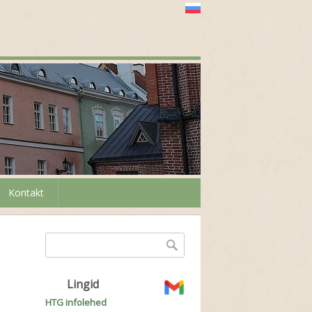
Kontakt
Otsinguvorm
Otsing
Lingid
HTG infolehed