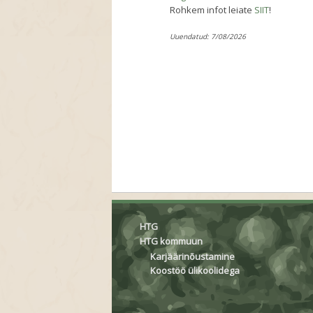
Rohkem infot leiate
SIIT
!
Uuendatud: 7/08/2026
HTG
HTG kommuun
Karjäärinõustamine
Koostöö ülikoolidega