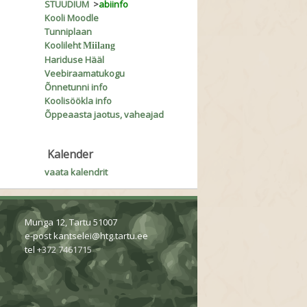
STUUDIUM
>
abiinfo
Kooli Moodle
Tunniplaan
Koolileht
Miilang
Hariduse Hääl
Veebiraamatukogu
Õnnetunni info
Koolisöökla info
Õppeaasta jaotus, vaheajad
Kalender
vaata kalendrit
Munga 12, Tartu 51007
e-post
kantselei@htg.tartu.ee
tel
+372 7461715