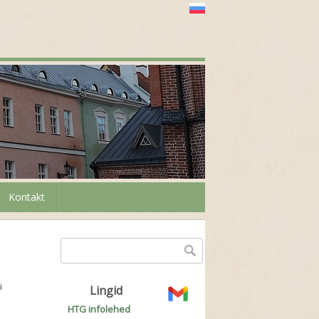
Kontakt
Otsinguvorm
Otsing
i
Lingid
HTG infolehed