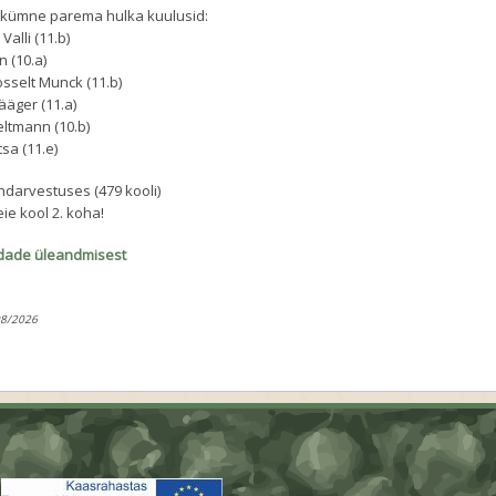
ekümne parema hulka kuulusid:
Valli (11.b)
n (10.a)
osselt Munck (11.b)
ääger (11.a)
eltmann (10.b)
tsa (11.e)
ndarvestuses (479 kooli)
e kool 2. koha!
ndade üleandmisest
08/2026