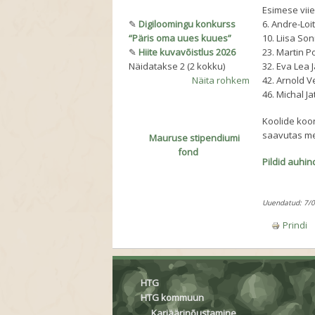
Esimese vii
✎
Digiloomingu konkurss
6. Andre-Loit 
“Päris oma uues kuues”
10. Liisa Son
✎
Hiite kuvavõistlus 2026
23. Martin P
Näidatakse 2 (2 kokku)
32. Eva Lea J
Näita rohkem
42. Arnold V
46. Michal Ja
Koolide koo
saavutas mei
Mauruse stipendiumi
fond
Pildid auhi
Uuendatud: 7/
Prindi
HTG
HTG kommuun
Karjäärinõustamine