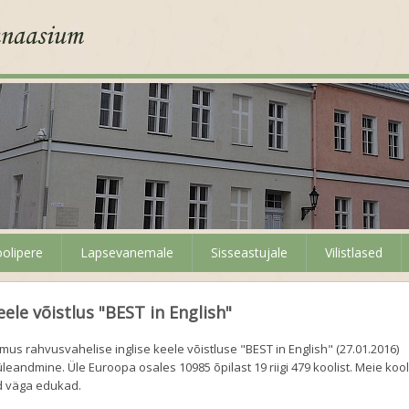
olipere
Lapsevanemale
Sisseastujale
Vilistlased
eele võistlus "BEST in English"
toimus rahvusvahelise inglise keele võistluse "BEST in English" (27.01.2016)
eandmine. Üle Euroopa osales 10985 õpilast 19 riigi 479 koolist. Meie kool
id väga edukad.