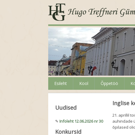
Esileht
Kool
Õppetöö
Ko
Inglise k
Uudised
21. aprillil 
✎
Infoleht 12.06.2026 nr 30
auhindade ül
õpilased ol
Konkursid