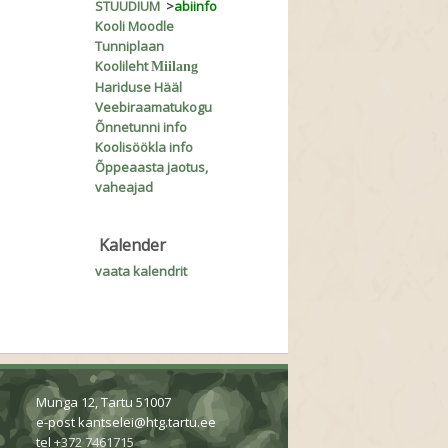
STUUDIUM
>
abiinfo
Kooli Moodle
Tunniplaan
Koolileht
Miilang
Hariduse Hääl
Veebiraamatukogu
Õnnetunni info
Koolisöökla info
Õppeaasta jaotus,
vaheajad
Kalender
vaata kalendrit
Munga 12, Tartu 51007
e-post
kantselei@htg.tartu.ee
tel
+372 7461715