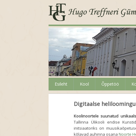
Esileht
Kool
Õppetöö
Ko
Digitaalse heliloomingu
Koolinoortele suunatud unikaals
Tallinna Ülikooli endise Kunst
initsiaatoriks on muusikaõpetus
kõlavad auhinna osana
Noorte He