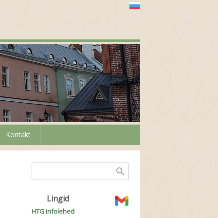
Kontakt
Otsinguvorm
Otsing
Lingid
HTG infolehed