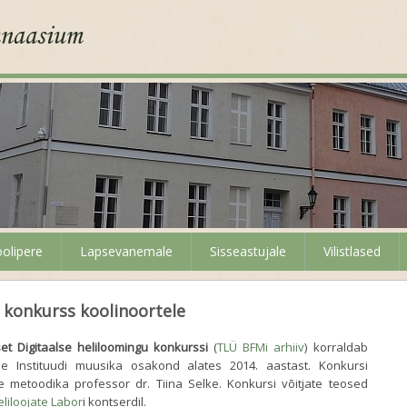
olipere
Lapsevanemale
Sisseastujale
Vilistlased
 konkurss koolinoortele
et Digitaalse heliloomingu konkurssi
(
TLÜ BFMi arhiiv
) korraldab
ide Instituudi muusika osakond alates 2014. aastast. Konkursi
e metoodika professor dr. Tiina Selke. Konkursi võitjate teosed
liloojate Labor
i kontserdil.