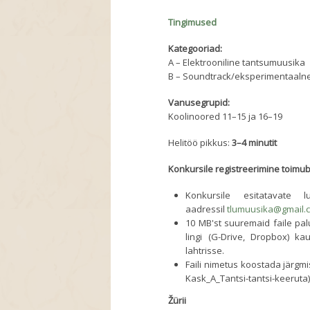
Tingimused
Kategooriad:
A – Elektrooniline tantsumuusika
B – Soundtrack/eksperimentaaln
Vanusegrupid:
Koolinoored 11–15 ja 16–19
Helitöö pikkus:
3–4 minutit
Konkursile registreerimine toimu
Konkursile esitatavate
aadressil
tlumuusika@gmail.
10 MB'st suuremaid faile pa
lingi (G-Drive, Dropbox) ka
lahtrisse.
Faili nimetus koostada järgmis
Kask_A_Tantsi-tantsi-keeruta
Žürii