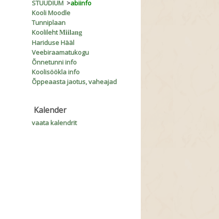
STUUDIUM
>
abiinfo
Kooli Moodle
Tunniplaan
Koolileht
Miilang
Hariduse Hääl
Veebiraamatukogu
Õnnetunni info
Koolisöökla info
Õppeaasta jaotus, vaheajad
Kalender
vaata kalendrit