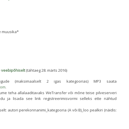
e muusika*
b
veebipõhiselt
(tähtaeg 28. märts 2016)
 lugude (maksimaalselt 2 igas kategoorias) MP3 saata
com
.
lume teha allalaaditavaks WeTransfer või mõne teise pilveserveri
udu ja lisada see link registreerimisvormi selleks ette nähtud
elt: autori perekonnanimi_kategooria (A või B)_loo pealkiri (näidis:
)