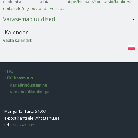
osalemise kohta:
http://hitsa.ee/konkursid/konkursid-
opilastele/digiloovtoode-voistlus
Varasemad uudised
Kalender
vaata kalendrit
HTG
HTG kommuun
Karjäärinõustamine
Koostöö ülikoolidega
Munga 12, Tartu 51007
e-post
kantselei@htg.tartu.ee
tel
+372 7461715