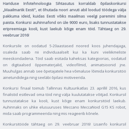
Hariduse Infotehnoloogia Sihtasutus korraldab õpilaskonkursi
„Maailmariik Eesti", et õhutada noori arvuti abil loodud töödega välja
pakkuma ideid, kuidas Eesti võiks maailmas veelgi paremini silma
paista. Konkursi auhinnafond on üle 9000 euro, lisaks tunnustatakse
eripreemiaga kooli, kust laekub kõige enam töid. Tähtaeg on 29.
veebruar 2016!
Konkursile on oodatud 5-20aastased noored koos juhendajaga,
osaleda saab nii individuaalselt kui ka kuni viieliikmeliste
meeskondadena. Töid saab esitada kaheksas kategoorias, oodatud
on digitaalsed õppematerjalid, videofilmid, animatsioonid jne.
Muuhulgas annab see õpetajatele hea võimaluse lõimida konkursitöö
ainetundidega ning seeläbi õpilasi motiveerida.
Konkursi finaal toimub Tallinnas Kultuurikatlas 23. aprillil 2016, kus
finalistid esitlevad oma töid ning välja kuulutatakse võitjad. Konkursil
tunnustatakse ka kooli, kust kõige enam konkursitöid laekub.
Auhinnaks on uhke elusuuruses Meccano MeccaNoid G15 KS robot,
mida saab programmeerida ning mis reageerib kõnele.
Konkursitööde tähtaeg on 29. veebruar 2016! Lisainfo konkursil