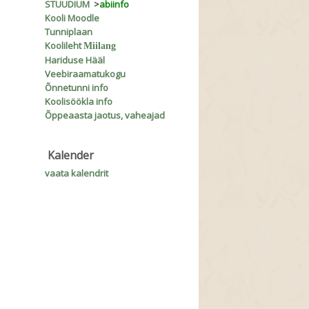
STUUDIUM
>
abiinfo
Kooli Moodle
Tunniplaan
Koolileht
Miilang
Hariduse Hääl
Veebiraamatukogu
Õnnetunni info
Koolisöökla info
Õppeaasta jaotus, vaheajad
Kalender
vaata kalendrit