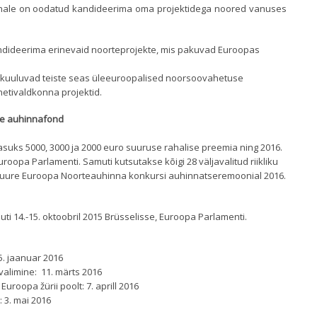
nale on oodatud kandideerima oma projektidega noored vanuses
ndideerima erinevaid noorteprojekte, mis pakuvad Euroopas
 kuuluvad teiste seas üleeuroopalised noorsoovahetuse
rnetivaldkonna projektid.
une auhinnafond
asuks 5000, 3000 ja 2000 euro suuruse rahalise preemia ning 2016.
roopa Parlamenti. Samuti kutsutakse kõigi 28 väljavalitud riikliku
 Suure Euroopa Noorteauhinna konkursi auhinnatseremoonial 2016.
uti 14.-15. oktoobril 2015 Brüsselisse, Euroopa Parlamenti.
5. jaanuar 2016
valimine: 11. märts 2016
uroopa žürii poolt: 7. aprill 2016
3. mai 2016