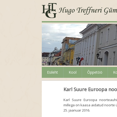
Esileht
Kool
Õppetöö
Ko
Karl Suure Euroopa no
Karl Suure Euroopa noorteauhi
millega on kaasa aidatud noorte 
25. jaanuar 2016.