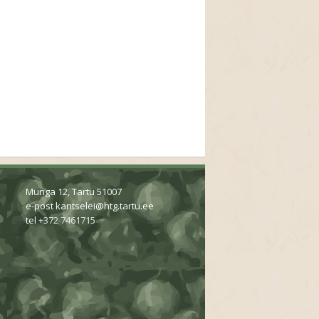
Munga 12, Tartu 51007
e-post
kantselei@htg.tartu.ee
tel
+372 7461715