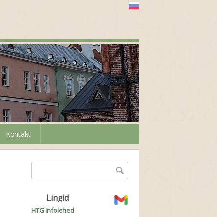
Kontakt
Otsinguvorm
Otsing
Lingid
HTG infolehed