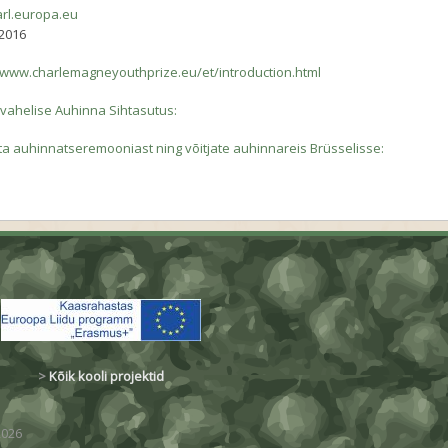
rl.europa.eu
2016
//www.charlemagneyouthprize.eu/et/introduction.html
vahelise Auhinna Sihtasutus:
sta auhinnatseremooniast ning võitjate auhinnareis Brüsselisse:
>
Kõik kooli projektid
2026