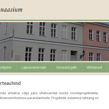
olipere
Lapsevanemale
Sisseastujale
Vilistlased
orteauhind
nda antakse välja juba üheksandat korda noorteprojektidele,
üksteisemõistmise parandamisele. Projektide esitamise tähtaeg on