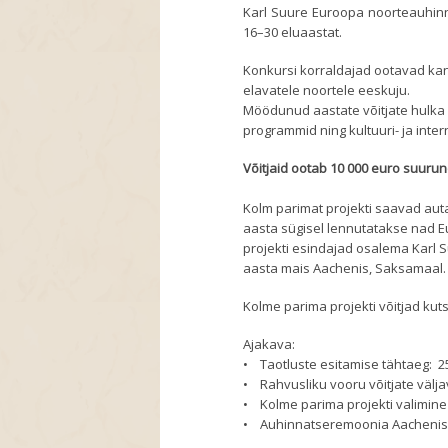
Karl Suure Euroopa noorteauhin
16–30 eluaastat.
Konkursi korraldajad ootavad ka
elavatele noortele eeskuju.
Möödunud aastate võitjate hulka
programmid ning kultuuri- ja inte
Võitjaid ootab 10 000 euro suur
Kolm parimat projekti saavad aut
aasta sügisel lennutatakse nad Eu
projekti esindajad osalema Karl
aasta mais Aachenis, Saksamaal.
Kolme parima projekti võitjad kuts
Ajakava:
• Taotluste esitamise tähtaeg: 2
• Rahvusliku vooru võitjate välja
• Kolme parima projekti valimine E
• Auhinnatseremoonia Aachenis: 