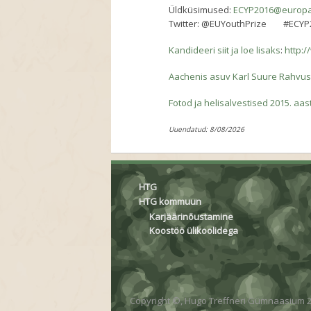
Üldküsimused:
ECYP2016@europa
Twitter: @EUYouthPrize #ECYP
Kandideeri siit ja loe lisaks
:
http:
Aachenis asuv Karl Suure Rahvus
Fotod ja helisalvestised 2015. aa
Uuendatud: 8/08/2026
HTG
HTG kommuun
Karjäärinõustamine
Koostöö ülikoolidega
Copyright ©, Hugo Treffneri Gümnaasium 