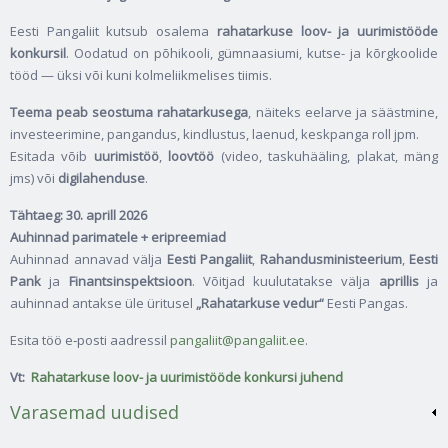
Eesti Pangaliit kutsub osalema
rahatarkuse loov- ja uurimistööde
konkursil
. Oodatud on põhikooli, gümnaasiumi, kutse- ja kõrgkoolide
tööd — üksi või kuni kolmeliikmelises tiimis.
Teema peab seostuma
rahatarkusega
, näiteks eelarve ja säästmine,
investeerimine, pangandus, kindlustus, laenud, keskpanga roll jpm.
Esitada võib
uurimistöö
,
loovtöö
(video, taskuhääling, plakat, mäng
jms) või
digilahenduse
.
Tähtaeg: 30. aprill 2026
Auhinnad parimatele + eripreemiad
Auhinnad annavad välja
Eesti Pangaliit
,
Rahandusministeerium
,
Eesti
Pank
ja
Finantsinspektsioon
. Võitjad kuulutatakse välja
aprillis
ja
auhinnad antakse üle üritusel
„Rahatarkuse vedur“
Eesti Pangas.
Esita töö e‑posti aadressil
pangaliit@pangaliit.ee
.
Vt:
Rahatarkuse loov- ja uurimistööde konkursi juhend
Varasemad uudised