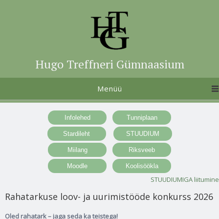
Hugo Treffneri Gümnaasium
Menüü
STUUDIUMIGA liitumine
Rahatarkuse loov- ja uurimistööde konkurss 2026
Oled rahatark – jaga seda ka teistega!