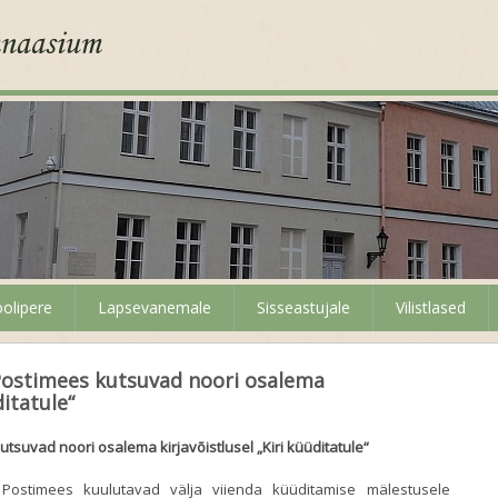
olipere
Lapsevanemale
Sisseastujale
Vilistlased
 Postimees kutsuvad noori osalema
ditatule“
kutsuvad noori osalema kirjavõistlusel „Kiri küüditatule“
t Postimees kuulutavad välja viienda küüditamise mälestusele