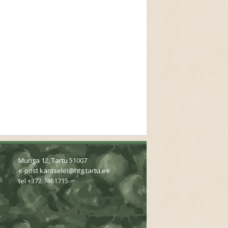
Munga 12, Tartu 51007
e-post
kantselei@htg.tartu.ee
tel
+372 7461715