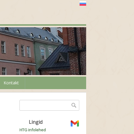
Kontakt
Otsinguvorm
Otsing
Lingid
HTG infolehed