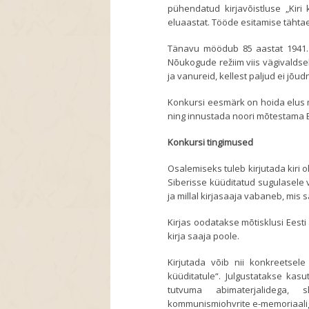
pühendatud kirjavõistluse „Kir
eluaastat. Tööde esitamise täht
Tänavu möödub 85 aastat 1941. a
Nõukogude režiim viis vägivaldsel
ja vanureid, kellest paljud ei jõu
Konkursi eesmärk on hoida elus
ning innustada noori mõtestama Ee
Konkursi tingimused
Osalemiseks tuleb kirjutada kiri 
Siberisse küüditatud sugulasele 
ja millal kirjasaaja vabaneb, mis 
Kirjas oodatakse mõtisklusi Eesti 
kirja saaja poole.
Kirjutada võib nii konkreetsele
küüditatule“. Julgustatakse ka
tutvuma abimaterjalidega,
kommunismiohvrite e-memoriaali