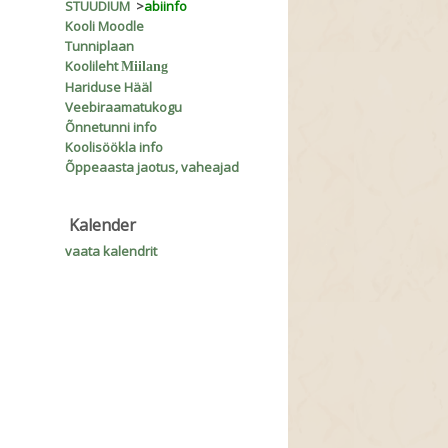
STUUDIUM
>
abiinfo
Kooli Moodle
Tunniplaan
Koolileht
Miilang
Hariduse Hääl
Veebiraamatukogu
Õnnetunni info
Koolisöökla info
Õppeaasta jaotus, vaheajad
Kalender
vaata kalendrit