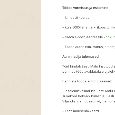
Tööde vormistus ja esitamine
– kiri eesti keeles
– kuni 6000 tähemärki (koos tühik
– saata e-posti aadressile
konku
– lisada autori nimi, vanus, e-post
Auhinnad ja tulemused
Töid hindab Eesti Mälu Instituudi 
parimad tööd avaldatakse ajaleh
Parimate tööde autorid saavad:
– osalemisvõimaluse Eesti Mälu 
suvekool hõlmab külastusi Eesti 
Viljandis, sh muuseumid, memoria
– Eesti muuseumikaardi;