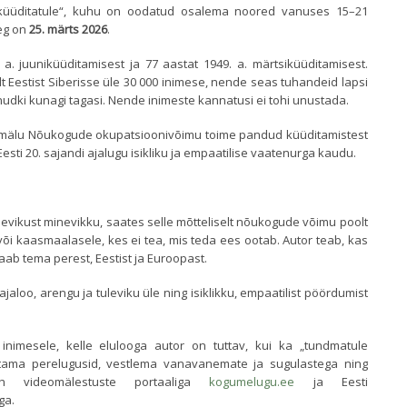
i küüditatule“, kuhu on oodatud osalema noored vanuses 15–21
aeg on
25. märts 2026
.
. juuniküüditamisest ja 77 aastat 1949. a. märtsiküüditamisest.
t Eestist Siberisse üle 30 000 inimese, nende seas tuhandeid lapsi
dnudki kunagi tagasi. Nende inimeste kannatusi ei tohi unustada.
 mälu Nõukogude okupatsioonivõimu toime pandud küüditamistest
sti 20. sajandi ajalugu isikliku ja empaatilise vaatenurga kaudu.
olevikust minevikku, saates selle mõtteliselt nõukogude võimu poolt
või kaasmaalasele, kes ei tea, mis teda ees ootab. Autor teab, kas
saab tema perest, Eestist ja Euroopast.
ajaloo, arengu ja tuleviku üle ning isiklikku, empaatilist pöördumist
 inimesele, kelle elulooga autor on tuttav, kui ka „tundmatule
sutama perelugusid, vestlema vanavanemate ja sugulastega ning
 sh videomälestuste portaaliga
kogumelugu.ee
ja Eesti
ga.