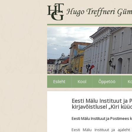
Esileht
Kool
Õppetöö
Ko
Eesti Mälu Instituut ja
kirjavõistlusel „Kiri küü
Eesti Mälu Instituut ja Postimees 
Eesti Mälu Instituut ja ajaleh