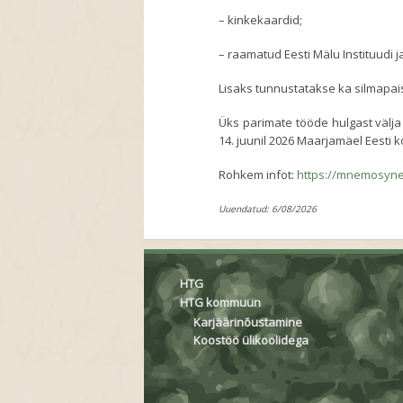
– kinkekaardid;
– raamatud Eesti Mälu Instituudi j
Lisaks tunnustatakse ka silmapai
Üks parimate tööde hulgast välja 
14. juunil 2026 Maarjamäel Eesti
Rohkem infot:
https://mnemosyne.
Uuendatud: 6/08/2026
HTG
HTG kommuun
Karjäärinõustamine
Koostöö ülikoolidega