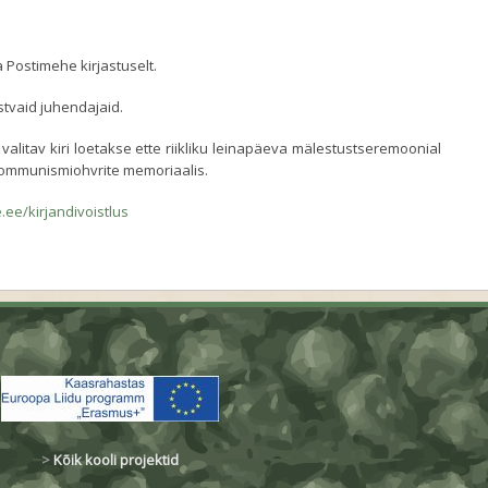
a Postimehe kirjastuselt.
stvaid juhendajaid.
valitav kiri loetakse ette riikliku leinapäeva mälestustseremoonial
 kommunismiohvrite memoriaalis.
ee/kirjandivoistlus
>
Kõik kooli projektid