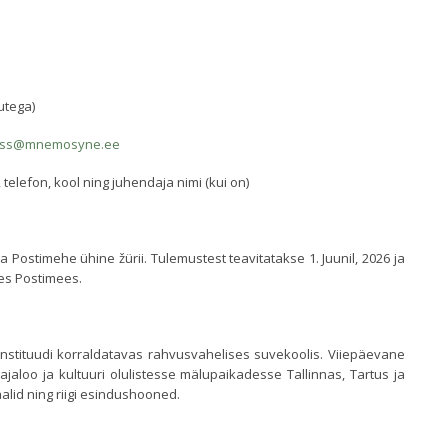
utega)
rss@mnemosyne.ee
, telefon, kool ning juhendaja nimi (kui on)
ja Postimehe ühine žürii. Tulemustest teavitatakse 1. Juunil, 2026 ja
es Postimees.
Instituudi korraldatavas rahvusvahelises suvekoolis. Viiepäevane
ajaloo ja kultuuri olulistesse mälupaikadesse Tallinnas, Tartus ja
alid ning riigi esindushooned.