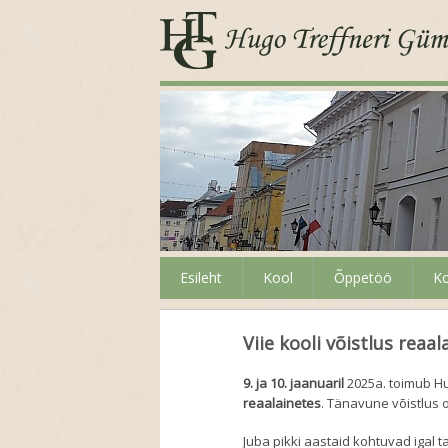
Esileht
Kool
Õppetöö
Ko
Viie kooli võistlus reaal
9. ja 10. jaanuaril
2025a. toimub H
reaalainetes
. Tänavune võistlus 
Juba pikki aastaid kohtuvad igal t