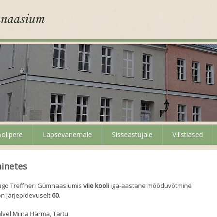
olipere
Lapsevanemale
Sisseastujale
Vilistlased
ainetes
ugo Treffneri Gümnaasiumis
viie kooli
iga-aastane mõõduvõtmine
on järjepidevuselt
60
.
alvel Miina Härma, Tartu