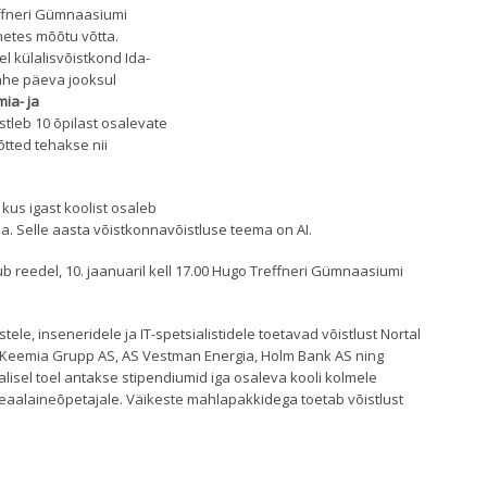
effneri Gümnaasiumi
inetes mõõtu võtta.
el külalisvõistkond Ida-
ahe päeva jooksul
ia- ja
istleb 10 õpilast osalevate
õtted tehakse nii
, kus igast koolist osaleb
da. Selle aasta võistkonnavõistluse teema on AI.
ub reedel, 10. jaanuaril kell 17.00 Hugo Treffneri Gümnaasiumi
.
ele, inseneridele ja IT-spetsialistidele toetavad võistlust Nortal
ru Keemia Grupp AS, AS Vestman Energia, Holm Bank AS ning
alisel toel antakse stipendiumid iga osaleva kooli kolmele
eaalaineõpetajale. Väikeste mahlapakkidega toetab võistlust