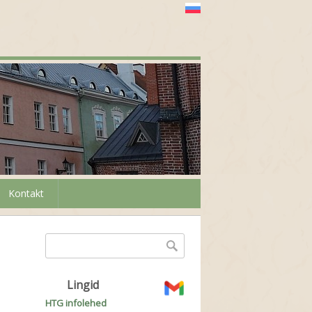
Kontakt
Otsinguvorm
Otsing
Lingid
HTG infolehed