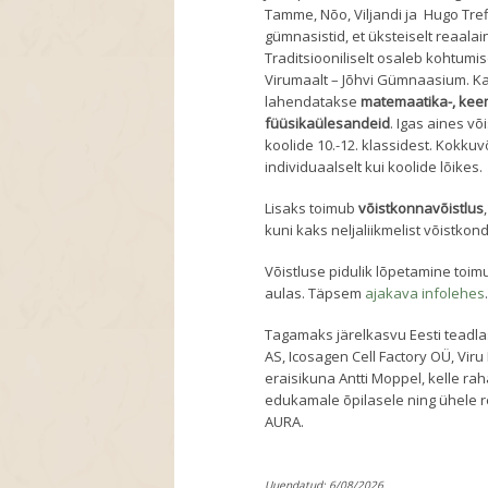
Tamme, Nõo, Viljandi ja Hugo Tr
gümnasistid, et üksteiselt reaala
Traditsiooniliselt osaleb kohtumis
Virumaalt – Jõhvi Gümnaasium. K
lahendatakse
matemaatika-, keem
füüsikaülesandeid
. Igas aines võ
koolide 10.-12. klassidest. Kokkuv
individuaalselt kui koolide lõikes.
Lisaks toimub
võistkonnavõistlus
kuni kaks neljaliikmelist võistkon
Võistluse pidulik lõpetamine toim
aulas. Täpsem
ajakava infolehes
Tagamaks järelkasvu Eesti teadlast
AS, Icosagen Cell Factory OÜ, Vi
eraisikuna Antti Moppel, kelle rah
edukamale õpilasele ning ühele r
AURA.
Uuendatud: 6/08/2026