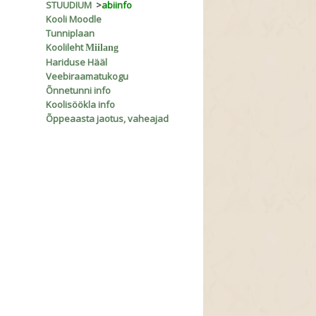
STUUDIUM
>
abiinfo
Kooli Moodle
Tunniplaan
Koolileht
Miilang
Hariduse Hääl
Veebiraamatukogu
Õnnetunni info
Koolisöökla info
Õppeaasta jaotus, vaheajad