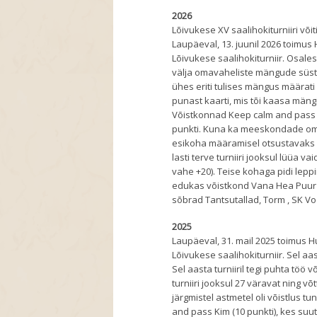
2026
Lõivukese XV saalihokiturniiri võ
Laupäeval, 13. juunil 2026 toimu
Lõivukese saalihokiturniir. Osale
välja omavaheliste mängude süste
ühes eriti tulises mängus määrati k
punast kaarti, mis tõi kaasa mängi
Võistkonnad Keep calm and pass 
punkti. Kuna ka meeskondade omav
esikoha määramisel otsustavaks 
lasti terve turniiri jooksul lüüa
vahe +20). Teise kohaga pidi lep
edukas võistkond Vana Hea Puur 8
sõbrad Tantsutallad, Torm , SK V
2025
Laupäeval, 31. mail 2025 toimus 
Lõivukese saalihokiturniir. Sel aa
Sel aasta turniiril tegi puhta töö
turniiri jooksul 27 väravat ning 
järgmistel astmetel oli võistlus 
and pass Kim (10 punkti), kes su