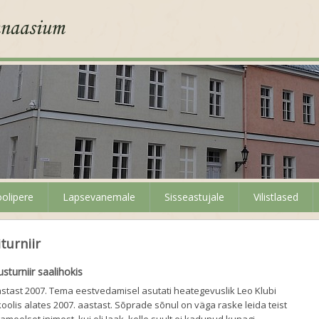
olipere
Lapsevanemale
Sisseastujale
Vilistlased
turniir
sturniir saalihokis
e aastast 2007. Tema eestvedamisel asutati heategevuslik Leo Klubi
oolis alates 2007. aastast. Sõprade sõnul on väga raske leida teist