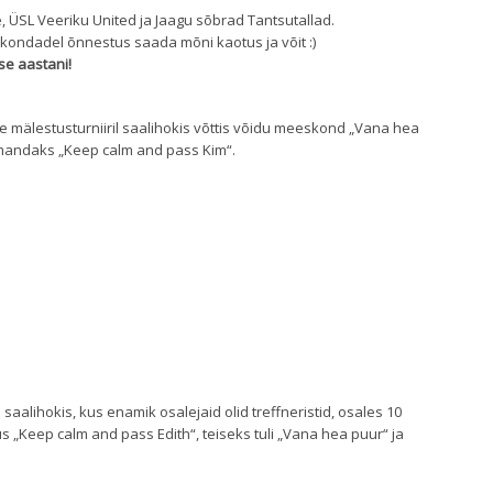
, ÜSL Veeriku United ja Jaagu sõbrad Tantsutallad.
kondadel õnnestus saada mõni kaotus ja võit :)
ise aastani!
se mälestusturniiril saalihokis võttis võidu meeskond „Vana hea
kolmandaks „Keep calm and pass Kim“.
 saalihokis, kus enamik osalejaid olid treffneristid, osales 10
s „Keep calm and pass Edith“, teiseks tuli „Vana hea puur“ ja