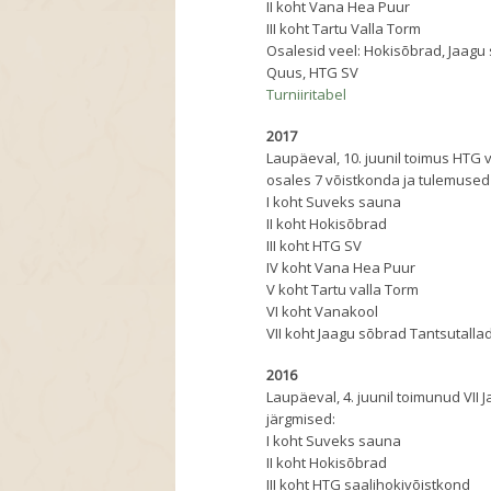
II koht Vana Hea Puur
III koht Tartu Valla Torm
Osalesid veel: Hokisõbrad, Jaagu 
Quus, HTG SV
Turniiritabel
2017
Laupäeval, 10. juunil toimus HTG võ
osales 7 võistkonda ja tulemused 
I koht Suveks sauna
II koht Hokisõbrad
III koht HTG SV
IV koht Vana Hea Puur
V koht Tartu valla Torm
VI koht Vanakool
VII koht Jaagu sõbrad Tantsutalla
2016
Laupäeval, 4. juunil toimunud VII 
järgmised:
I koht Suveks sauna
II koht Hokisõbrad
III koht HTG saalihokivõistkond