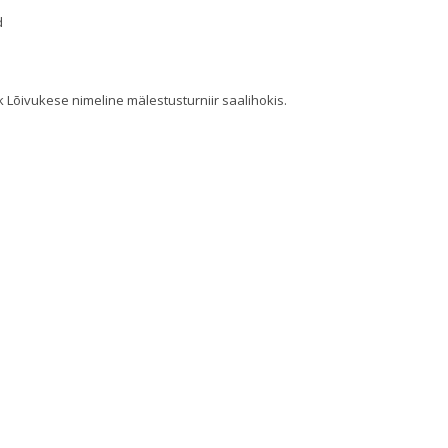
ad
ak Lõivukese nimeline mälestusturniir saalihokis.
d