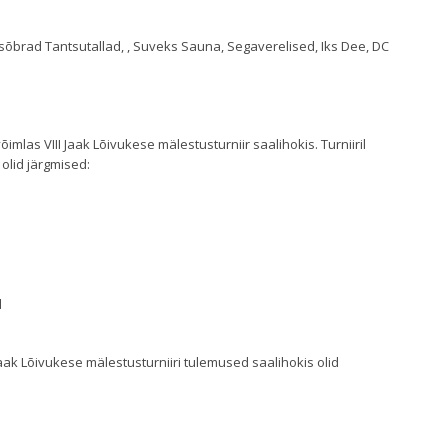
sõbrad Tantsutallad, , Suveks Sauna, Segaverelised, Iks Dee, DC
imlas VIII Jaak Lõivukese mälestusturniir saalihokis. Turniiril
olid järgmised:
d
Jaak Lõivukese mälestusturniiri tulemused saalihokis olid