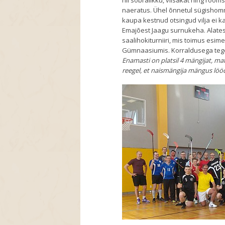
nii sõbralikku, viisakat ning rõõm
naeratus. Ühel õnnetul sügishomm
kaupa kestnud otsingud vilja ei k
Emajõest Jaagu surnukeha. Alate
saalihokiturniiri, mis toimus esim
Gümnaasiumis. Korraldusega tege
Enamasti on platsil 4 mängijat, mat
reegel, et naismängija mängus löö