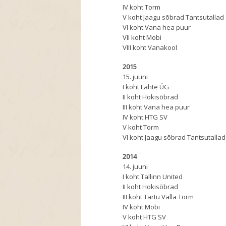
IV koht Torm
V koht Jaagu sõbrad Tantsutallad
VI koht Vana hea puur
VII koht Mobi
VIII koht Vanakool
2015
15. juuni
I koht Lähte ÜG
II koht Hokisõbrad
III koht Vana hea puur
IV koht HTG SV
V koht Torm
VI koht Jaagu sõbrad Tantsutalla
2014
14. juuni
I koht Tallinn United
II koht Hokisõbrad
III koht Tartu Valla Torm
IV koht Mobi
V koht HTG SV