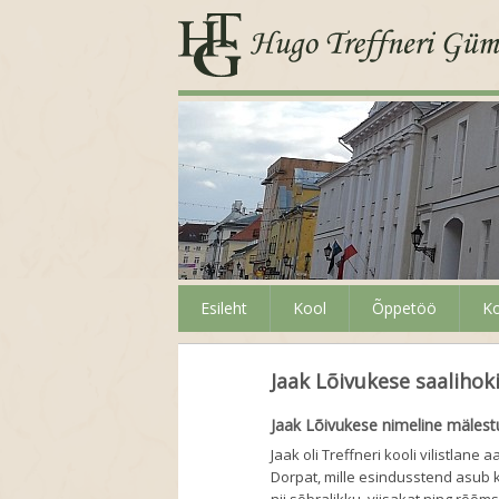
Esileht
Kool
Õppetöö
Ko
Jaak Lõivukese saalihoki
Jaak Lõivukese nimeline mälestu
Jaak oli Treffneri kooli vilistlan
Dorpat, mille esindusstend asub k