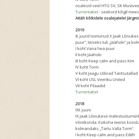
osalesid veel HTG SV, SK Mustvee
Turniiritabel
- seekord kõigil mees
Aitäh kõikidele osalejatele! Järgm
2019
8. juunil toimunud X Jaak Lõivuke
puur“, teiseks tuli „Jäähoki“ ja 
I koht Vana hea puur
II koht Jäähoki
III koht Keep calm and pass Kim
IV koht Torm
V koht Jaagu sõbrad Tantsutallad
VI koht ÜSL Veeriku United
VII koht Pilaadid
Turniiritabel
2018
09. juuni
IX Jaak Lõivukese mälestusturniiril
võistkonda. Esikoha teenis kooslu
kolmandaks „Tartu Valla Torm“.
I koht Keep calm and pass Edith