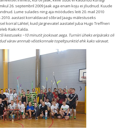
sameelset inimest, kui oli Jaak, kelle suult ei kadunud kunagi
ikul 26. septembril 2009 Jaak aga enam koju ei jõudnud. Kuude
andnud. Lume sulades ning aja möödudes leiti 20. mail 2010
s 2010. aastast korraldavad sõbrad Jaagu mälestuseks
esel korral Lähtel, kuid järgnevatel aastatel juba Hugo Treffneri
leb Raiki Kalda.
ši kestuseks ~10 minutit jooksvat aega. Turniiri üheks eripäraks oli
dud värav annnab võistkonnale topeltpunktid ehk kaks väravat.