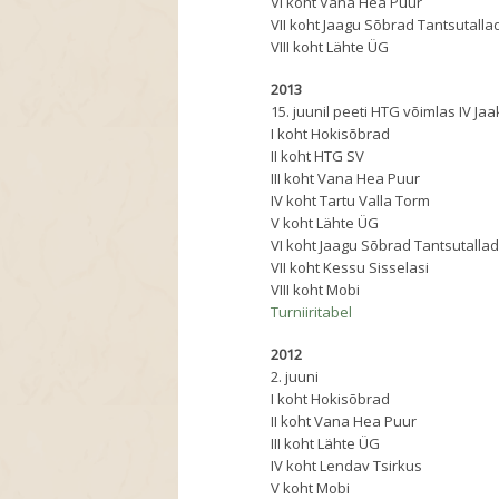
VI koht Vana Hea Puur
VII koht Jaagu Sõbrad Tantsutall
VIII koht Lähte ÜG
2013
15. juunil peeti HTG võimlas IV Ja
I koht Hokisõbrad
II koht HTG SV
III koht Vana Hea Puur
IV koht Tartu Valla Torm
V koht Lähte ÜG
VI koht Jaagu Sõbrad Tantsutalla
VII koht Kessu Sisselasi
VIII koht Mobi
Turniiritabel
2012
2. juuni
I koht Hokisõbrad
II koht Vana Hea Puur
III koht Lähte ÜG
IV koht Lendav Tsirkus
V koht Mobi