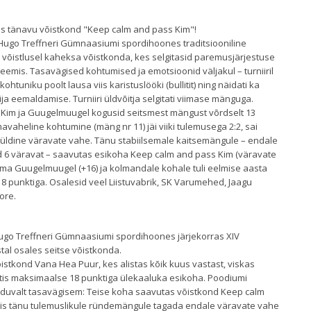
itis tänavu võistkond "Keep calm and pass Kim"!
s Hugo Treffneri Gümnaasiumi spordihoones traditsiooniline
s võistlusel kaheksa võistkonda, kes selgitasid paremusjärjestuse
emis. Tasavägised kohtumised ja emotsioonid väljakul – turniiril
ohtuniku poolt lausa viis karistuslööki (bullitit) ning näidati ka
ja eemaldamise. Turniiri üldvõitja selgitati viimase mänguga.
Kim ja Guugelmuugel kogusid seitsmest mängust võrdselt 13
aheline kohtumine (mäng nr 11) jäi viiki tulemusega 2:2, sai
üldine väravate vahe. Tänu stabiilsemale kaitsemängule – endale
 vaid 6 väravat – saavutas esikoha Keep calm and pass Kim (väravate
pima Guugelmuugel (+16) ja kolmandale kohale tuli eelmise aasta
 punktiga. Osalesid veel Liistuvabrik, SK Varumehed, Jaagu
oore.
Hugo Treffneri Gümnaasiumi spordihoones järjekorras XIV
stal osales seitse võistkonda.
 võistkond Vana Hea Puur, kes alistas kõik kuus vastast, viskas
võttis maksimaalse 18 punktiga ülekaaluka esikoha. Poodiumi
tunduvalt tasavägisem: Teise koha saavutas võistkond Keep calm
utis tänu tulemuslikule ründemängule tagada endale väravate vahe