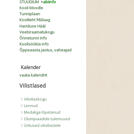
STUUDIUM
>
abiinfo
Kooli Moodle
Tunniplaan
Koolileht
Miilang
Hariduse Hääl
Veebiraamatukogu
Õnnetunni info
Koolisöökla info
Õppeaasta jaotus, vaheajad
Kalender
vaata kalendrit
Vilistlased
Vilistlaskogu
Lennud
Medaliga lõpetanud
Olümpiaadide tulemused
Üritused vilistlastele