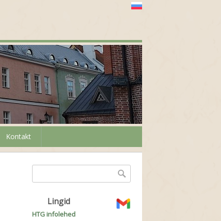
Kontakt
Otsinguvorm
Otsing
Lingid
HTG infolehed