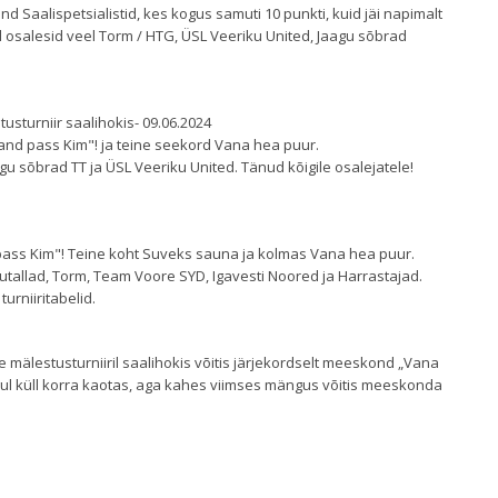
nd Saalispetsialistid, kes kogus samuti 10 punkti, kuid jäi napimalt
il osalesid veel Torm / HTG, ÜSL Veeriku United, Jaagu sõbrad
tusturniir saalihokis- 09.06.2024
and pass Kim"! ja teine seekord Vana hea puur.
gu sõbrad TT ja ÜSL Veeriku United. Tänud kõigile osalejatele!
pass Kim"! Teine koht Suveks sauna ja kolmas Vana hea puur.
utallad, Torm, Team Voore SYD, Igavesti Noored ja Harrastajad.
 turniiritabelid.
e mälestusturniiril saalihokis võitis järjekordselt meeskond „Vana
ul küll korra kaotas, aga kahes viimses mängus võitis meeskonda