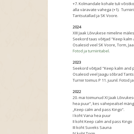
+7. Kolmandale kohale tuli võistko
alla väravate vahega (+1). Turniir
Tantsutallad ja SK Voore.
2024
XIII Jaak Lõivukese nimeline mäles
Seekord taas võitjad "Keep kalm 
Osalesid veel SK Voore, Torm, Jaa
Fotod ja turniiritabel
.
2023
Seekord võitjad "Keep kalm and 
Osalesid veel Jaagu sõbrad Tants
Turniir toimus P 11. juunil. Fotod ja
2022
20. mai toimunud XI Jaak Lõivukes
hea puur“, kes vahepealsel mäng
„Keep calm and pass Kingo“.
I koht Vana hea puur
II koht Keep calm and pass Kingo
III koht Suveks Sauna
IV koht Torm