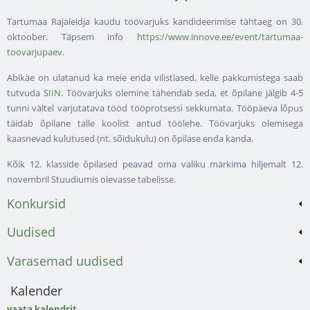
Tartumaa Rajaleidja kaudu töövarjuks kandideerimise tähtaeg on 30.
oktoober. Täpsem info
https://www.innove.ee/event/tartumaa-
toovarjupaev
.
Abikäe on ulatanud ka meie enda vilistlased, kelle pakkumistega saab
tutvuda
SIIN
. Töövarjuks olemine tähendab seda, et õpilane jälgib 4-5
tunni vältel varjutatava tööd tööprotsessi sekkumata. Tööpäeva lõpus
täidab õpilane talle koolist antud töölehe. Töövarjuks olemisega
kaasnevad kulutused (nt. sõidukulu) on õpilase enda kanda.
Kõik 12. klasside õpilased peavad oma valiku märkima hiljemalt 12.
novembril Stuudiumis olevasse tabelisse.
Konkursid
Uudised
Varasemad uudised
Kalender
vaata kalendrit