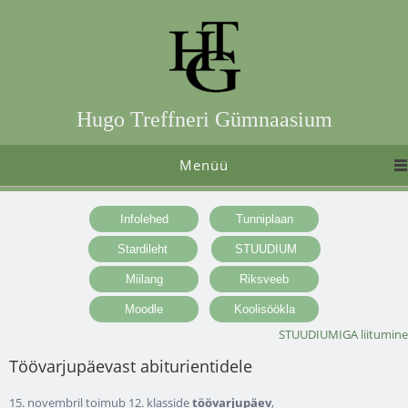
Hugo Treffneri Gümnaasium
Menüü
STUUDIUMIGA liitumine
Töövarjupäevast abiturientidele
15. novembril toimub 12. klasside
töövarjupäev
,