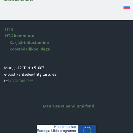
HTG
HTG kommuun
Karjäärinõustamine
Koostöö ülikoolidega
Munga 12, Tartu 51007
e-post
kantselei@htg.tartu.ee
tel
+372 7461715
Mauruse stipendiumi fond