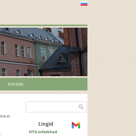
Kontakt
Otsinguvorm
Otsing
ema ei
Lingid
HTG infolehed
.