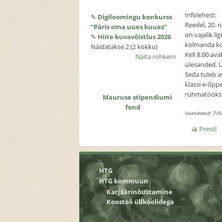
Infolehest:
✎
Digiloomingu konkurss
Reedel, 20. n
“Päris oma uues kuues”
on vajalik li
✎
Hiite kuvavõistlus 2026
kolmanda kor
Näidatakse 2 (2 kokku)
Kell 8.00 av
Näita rohkem
ülesanded. Ü
Seda tuleb a
klassi e-õpp
rühmatööks g
Mauruse stipendiumi
fond
Uuendatud: 7/0
Prindi
HTG
HTG kommuun
Karjäärinõustamine
Koostöö ülikoolidega