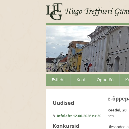
Esileht
Kool
Õppetöö
K
e-õppep
Uudised
Reedel, 20.
✎
Infoleht 12.06.2026 nr 30
pea.
Konkursid
Ülesanded o