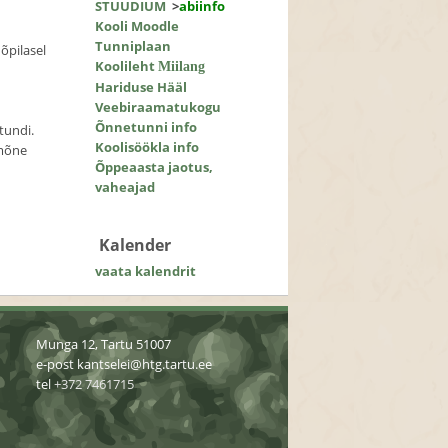
STUUDIUM
>
abiinfo
Kooli Moodle
Tunniplaan
 õpilasel
Koolileht
Miilang
Hariduse Hääl
Veebiraamatukogu
Õnnetunni info
tundi.
Koolisöökla info
 mõne
Õppeaasta jaotus,
vaheajad
Kalender
vaata kalendrit
Munga 12, Tartu 51007
e-post
kantselei@htg.tartu.ee
tel
+372 7461715