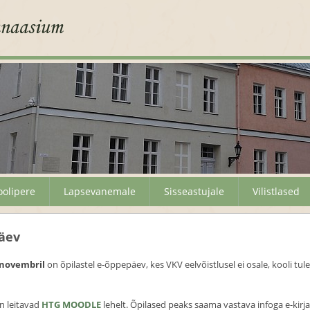
oolipere
Lapsevanemale
Sisseastujale
Vilistlased
äev
 novembril
on õpilastel e-õppepäev, kes VKV eelvõistlusel ei osale, kooli tul
n leitavad
HTG MOODLE
lehelt. Õpilased peaks saama vastava infoga e-kirja