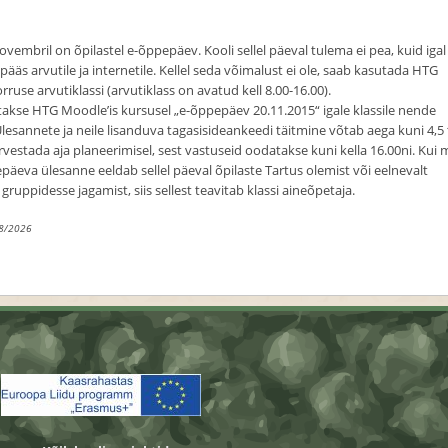
ovembril on õpilastel e-õppepäev. Kooli sellel päeval tulema ei pea, kuid igal
gipääs arvutile ja internetile. Kellel seda võimalust ei ole, saab kasutada HTG
ruse arvutiklassi (arvutiklass on avatud kell 8.00-16.00).
atakse HTG Moodle’is kursusel „e-õppepäev 20.11.2015“ igale klassile nende
lesannete ja neile lisanduva tagasisideankeedi täitmine võtab aega kuni 4,5 
rvestada aja planeerimisel, sest vastuseid oodatakse kuni kella 16.00ni. Kui
epäeva ülesanne eeldab sellel päeval õpilaste Tartus olemist või eelnevalt
ruppidesse jagamist, siis sellest teavitab klassi aineõpetaja.
8/2026