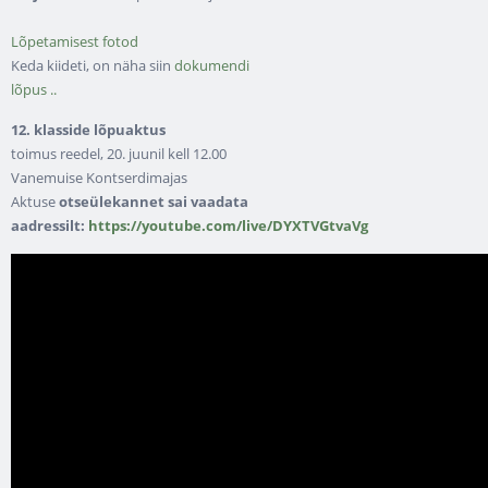
Lõpetamisest fotod
Keda kiideti, on näha siin
dokumendi
lõpus ..
12. klasside lõpuaktus
toimus reedel, 20. juunil kell 12.00
Vanemuise Kontserdimajas
Aktuse
otseülekannet sai vaadata
aadressilt:
https://youtube.com/live/DYXTVGtvaVg