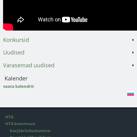
Konkursid
Uudised
Varasemad uudised
Kalender
vaata kalendrit
HTG
HTG kommuun
Karjäärinõustamine