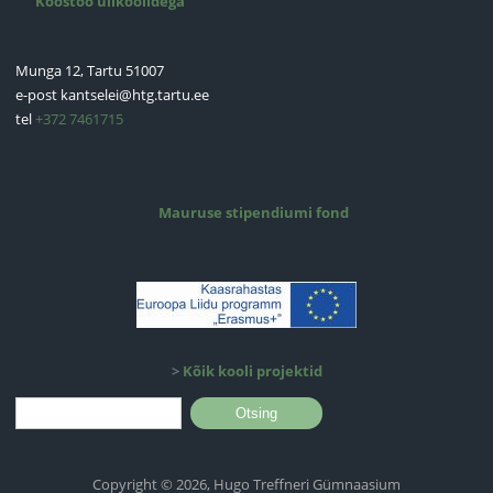
Koostöö ülikoolidega
Munga 12, Tartu 51007
e-post
kantselei@htg.tartu.ee
tel
+372 7461715
Mauruse stipendiumi fond
>
Kõik kooli projektid
Otsinguvorm
Otsing
Copyright © 2026, Hugo Treffneri Gümnaasium