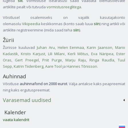
lugeda
siit
. Vormistuse iseärasusi saad vaadata olemasolevate
artiklite pealt või tutvuda
vormistusreeglitega
.
Võistlusel osalemiseks on vajalik kasutajakonto
olemasolu
Vikipeedia
keskkonnas (konto saab luua
siin
) ning artikli või
artiklite registreerimine (mida saad teha
siin
).
Žürii
Žüriisse kuuluvad
Juhan Aru
,
Helen Eenmaa
,
Karin Jaanson
,
Mario
Kadastik
,
Kristo Karjust
,
Lili Milani
,
Kerli Mõtus
,
Eva Näripea
,
Ester
Oras
,
Gert Preegel
,
Priit Purge
,
Marju Raju
,
Ringa Raudla
,
Tuul
Sepp
,
Katrin Tiidenberg
,
Aare Tool
ja
Hannes Tõnisson
.
Auhinnad
Võistluse
auhinnafond on 2000 eurot
. Välja antakse kaks peapreemiat
ning kaks ergutuspreemiat.
Varasemad uudised
Kalender
vaata kalendrit