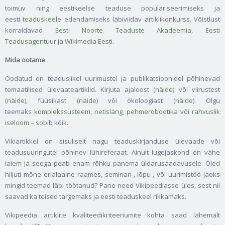
toimuv ning eestikeelse teaduse populariseerimiseks ja
eesti
teaduskeele
edendamiseks läbiviidav artiklikonkurss. Võistlust
korraldavad
Eesti Noorte Teaduste Akadeemia
,
Eesti
Teadusagentuur
ja
Wikimedia Eesti
.
Mida ootame
Oodatud on teaduslikel uurimustel ja publikatsioonidel põhinevad
temaatilised ülevaateartiklid. Kirjuta ajaloost (
näide
) või viirustest
(
näide
), füüsikast (
näide
) või ökoloogiast (
näide
). Olgu
teemaks
komplekssüsteem
,
netisläng
,
pehmerobootika
või
rahvuslik
iseloom
– sobib kõik.
Vikiartikkel on sisuliselt nagu teaduskirjanduse ülevaade või
teadusuuringutel põhinev lühireferaat. Ainult lugejaskond on vähe
laiem ja seega peab enam rõhku panema üldarusaadavusele. Oled
hiljuti mõne erialaaine raames, seminari-, lõpu-, või uurimistöö jaoks
mingid teemad läbi töötanud? Pane need Vikipeediasse üles, sest nii
saavad ka teised targemaks ja eesti teaduskeel rikkamaks.
Vikipeedia artiklite kvaliteedikriteeriumite kohta saad lähemalt