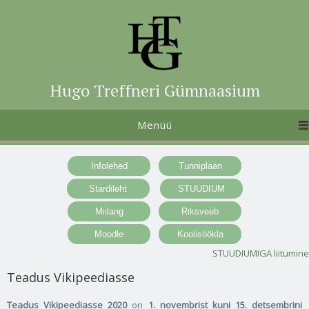
Hugo Treffneri Gümnaasium
Menüü
STUUDIUMIGA liitumine
Teadus Vikipeediasse
Teadus Vikipeediasse 2020
on
1. novembrist kuni 15. detsembrini