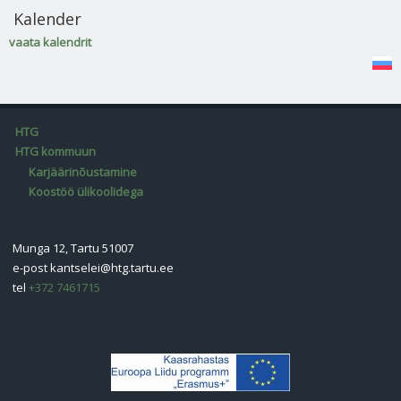
Kalender
vaata kalendrit
HTG
HTG kommuun
Karjäärinõustamine
Koostöö ülikoolidega
Munga 12, Tartu 51007
e-post
kantselei@htg.tartu.ee
tel
+372 7461715