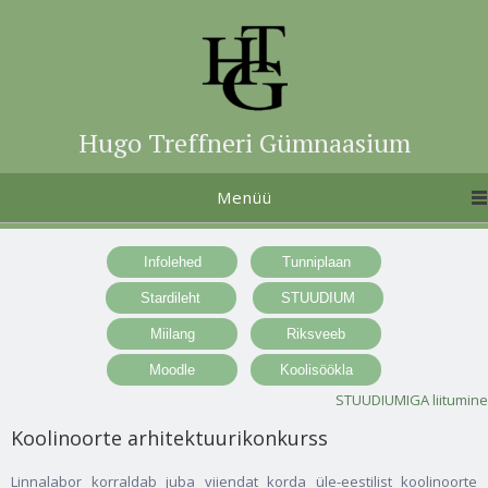
Hugo Treffneri Gümnaasium
Menüü
STUUDIUMIGA liitumine
Koolinoorte arhitektuurikonkurss
Linnalabor korraldab juba viiendat korda üle-eestilist koolinoorte