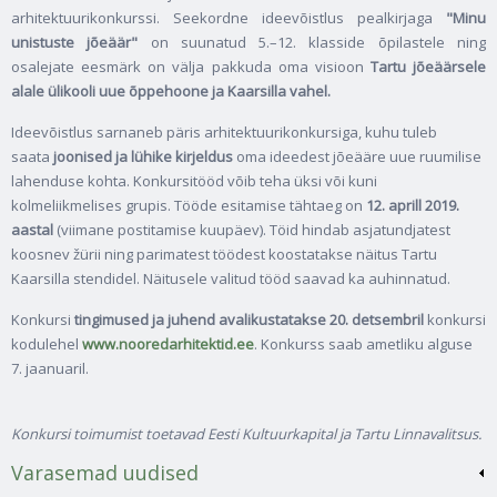
arhitektuurikonkurssi. Seekordne ideevõistlus pealkirjaga
"Minu
unistuste jõeäär"
on suunatud 5.–12. klasside õpilastele ning
osalejate eesmärk on välja pakkuda oma visioon
Tartu jõeäärsele
alale ülikooli uue õppehoone ja Kaarsilla vahel.
Ideevõistlus sarnaneb päris arhitektuurikonkursiga, kuhu tuleb
saata
joonised ja lühike kirjeldus
oma ideedest jõeääre uue ruumilise
lahenduse kohta. Konkursitööd võib teha üksi või kuni
kolmeliikmelises grupis. Tööde esitamise tähtaeg on
12. aprill 2019.
aastal
(viimane postitamise kuupäev). Töid hindab asjatundjatest
koosnev žürii ning parimatest töödest koostatakse näitus Tartu
Kaarsilla stendidel. Näitusele valitud tööd saavad ka auhinnatud.
Konkursi
tingimused ja juhend avalikustatakse 20. detsembril
konkursi
kodulehel
www.nooredarhitektid.ee
. Konkurss saab ametliku alguse
7. jaanuaril.
Konkursi toimumist toetavad Eesti Kultuurkapital ja Tartu Linnavalitsus.
Varasemad uudised