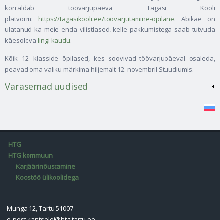
korraldab töövarjupäeva Tagasi Kooli
platvorm:
https://tagasikooli.ee/toovarjutamine-opilane
. Abikäe on
ulatanud ka meie enda vilistlased, kelle pakkumistega saab tutvuda
käesoleva
lingi kaudu
.
Kõik 12. klasside õpilased, kes soovivad töövarjupäeval osaleda,
peavad oma valiku märkima hiljemalt 12. novembril Stuudiumis.
Varasemad uudised
HTG
HTG kommuun
Karjäärinõustamine
Koostöö ülikoolidega
Munga 12, Tartu 51007
e-post
kantselei@htg.tartu.ee