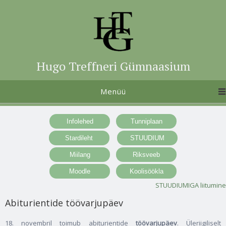
Hugo Treffneri Gümnaasium
Menüü
STUUDIUMIGA liitumine
Abiturientide töövarjupäev
18. novembril toimub abiturientide
töövarjupäev
. Üleriigiliselt