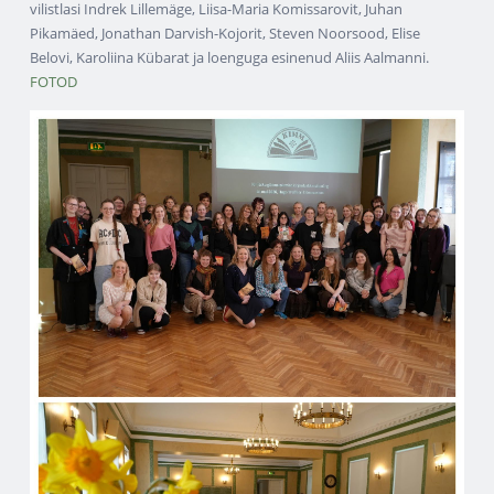
vilistlasi Indrek Lillemäge, Liisa-Maria Komissarovit, Juhan
Pikamäed, Jonathan Darvish-Kojorit, Steven Noorsood, Elise
Belovi, Karoliina Kübarat ja loenguga esinenud Aliis Aalmanni.
FOTOD