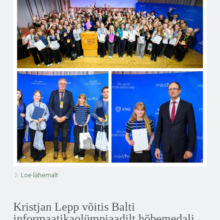
Loe lähemalt
HTG õpilaste silmapaistvad tulemused teadustööde
konkursil kohta
Kristjan Lepp võitis Balti
informaatikaolümpiaadilt hõbemedali