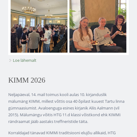
Loe lähemalt
Direktori vastuvõtt kohta
KIMM 2026
Neljapäeval, 14. mail toimus kooli aulas 10. kirjanduslik
mälumäng KIMM, millest võttis osa 40 õpilast kuuest Tartu linna
gümnaasiumist. Avaloenguga esines kirjanik Aliis Aalmann (vil
2015). Mälumängu võitis HTG 11.d klassi võistkond ehk KIMMi
rändraamat jääb aastaks treffneristide täita.
Korraldajad tänavad KIMMi traditsiooni elujõu allikaid, HTG