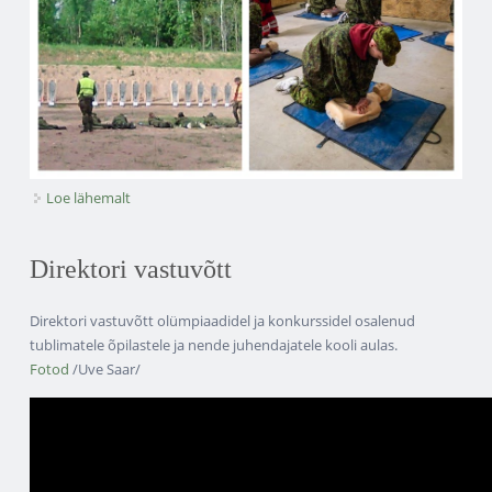
Loe lähemalt
Riigikaitselaager 2026 kohta
Direktori vastuvõtt
Direktori vastuvõtt olümpiaadidel ja konkurssidel osalenud
tublimatele õpilastele ja nende juhendajatele kooli aulas.
Fotod
/Uve Saar/