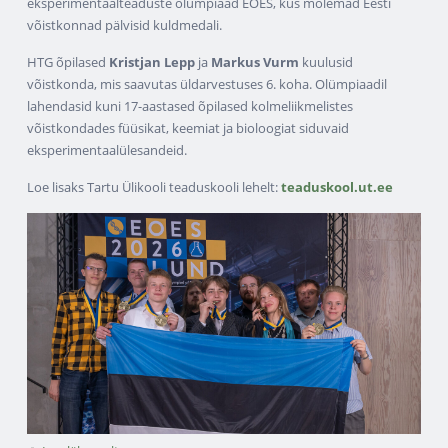
eksperimentaalteaduste olümpiaad EOES, kus mõlemad Eesti
võistkonnad pälvisid kuldmedali.
HTG õpilased
Kristjan Lepp
ja
Markus Vurm
kuulusid
võistkonda, mis saavutas üldarvestuses 6. koha. Olümpiaadil
lahendasid kuni 17-aastased õpilased kolmeliikmelistes
võistkondades füüsikat, keemiat ja bioloogiat siduvaid
eksperimentaalülesandeid.
Loe lisaks Tartu Ülikooli teaduskooli lehelt:
teaduskool.ut.ee