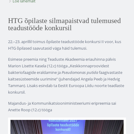
Loe lähemalt
Kristjan Lepp ja Markus Vurm võitsid Euroopa
eksperimentaalteaduste olümpiaadil kuldmedalid!
kohta
HTG õpilaste silmapaistvad tulemused
teadustööde konkursil
22.–23. aprillil toimus õpilaste teadustööde konkursi II voor, kus
HTG õpilased saavutasid väga häid tulemusi.
Esimese preemia ning Teaduste Akadeemia eriauhinna pälvis
Marion Lisette Kasela (12.c) tööga „Keskkonnaproovidest
bakteriofaagide eraldamine ja
Pseudomonas putida
faagivastaste
kaitsesüsteemide uurimine“ (juhendajad Angela Peeb ja Hedvig
Tamman). Lisaks esindab ta Eestit Euroopa Liidu noorte teadlaste
konkursil.
Majandus- ja Kommunikatsiooniministeeriumi eripreemia sai
Anette Roop (12.c) tööga