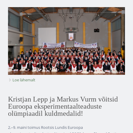
Loe lähemalt
Kooli kevadkontserdi fotod kohta
Kristjan Lepp ja Markus Vurm võitsid
Euroopa eksperimentaalteaduste
olümpiaadil kuldmedalid!
2.–9. maini toimus Rootsis Lundis Euroopa