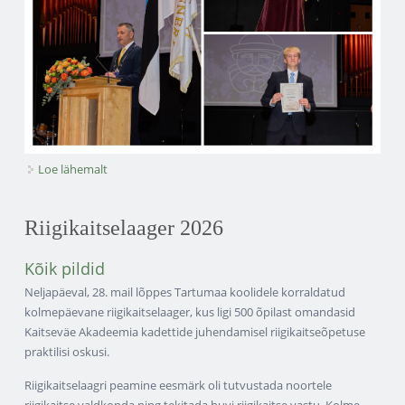
Loe lähemalt
Mauruse stipendiumid 2026 kohta
Riigikaitselaager 2026
Kõik pildid
Neljapäeval, 28. mail lõppes Tartumaa koolidele korraldatud
kolmepäevane riigikaitselaager, kus ligi 500 õpilast omandasid
Kaitseväe Akadeemia kadettide juhendamisel riigikaitseõpetuse
praktilisi oskusi.
Riigikaitselaagri peamine eesmärk oli tutvustada noortele