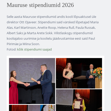
Mauruse stipendiumid 2026
Selle aasta Mauruse stipendiumid andis kooli lõpuaktusel üle
direktor Ott Ojaveer. Stipendiumi said värsked lõpetajad Maria
Alas, Karl Martinson, Anette Roop, Helena Rull, Paula Russak,
Albert Saks ja Marta Arete Sokk. Vilistlaskogu stipendiumid
kooliajaloo uurimise ja koolielu jäädvustamise eest said Paul
Piirimäe ja Miina Soon.
Fotod:
kõik stipendiumi saajad