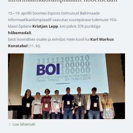
15.–19. aprillil Soomes Espoos toimunud Baltimaade
informaatikaolümpiaadil saavutas suurepärase tulemuse 10.b
klassi õpilane
Kristjan Lepp
, kes pälvis 376 punktiga
hõbemedali
.
Eesti koondises osales ja esindas meie kooli ka
Karl Markus
Konstabel
(11. kl).
Loe lähemalt
Kristjan Lepp võitis Balti informaatikaolümpiaadilt
hõbemedali kohta