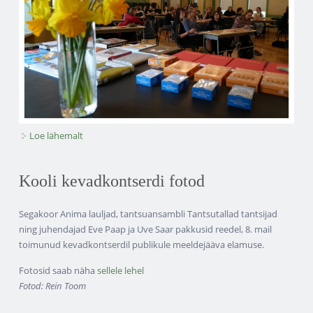
Loe lähemalt
KIMM 2026 kohta
Kooli kevadkontserdi fotod
Segakoor Anima lauljad, tantsuansambli Tantsutallad tantsijad
ning juhendajad Eve Paap ja Uve Saar pakkusid reedel, 8. mail
toimunud kevadkontserdil publikule meeldejääva elamuse.
Fotosid saab näha
sellele lehel
Fotod: Rein Toom