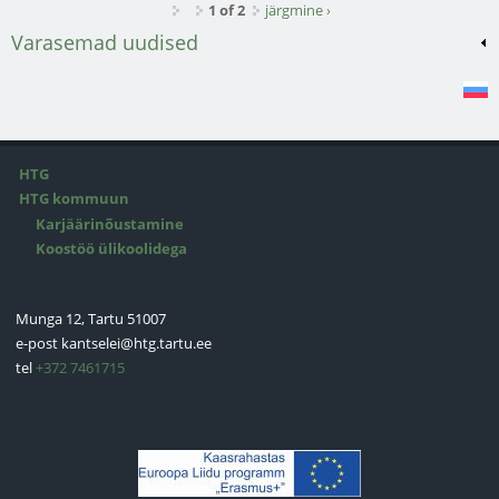
1 of 2
järgmine ›
Varasemad uudised
HTG
HTG kommuun
Karjäärinõustamine
Koostöö ülikoolidega
Munga 12, Tartu 51007
e-post
kantselei@htg.tartu.ee
tel
+372 7461715