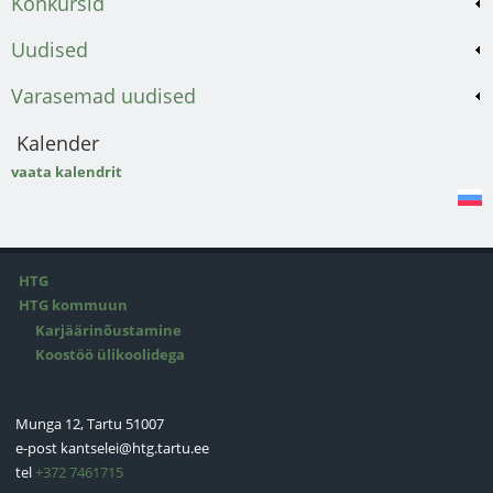
Konkursid
Uudised
Varasemad uudised
Kalender
vaata kalendrit
HTG
HTG kommuun
Karjäärinõustamine
Koostöö ülikoolidega
Munga 12, Tartu 51007
e-post
kantselei@htg.tartu.ee
tel
+372 7461715