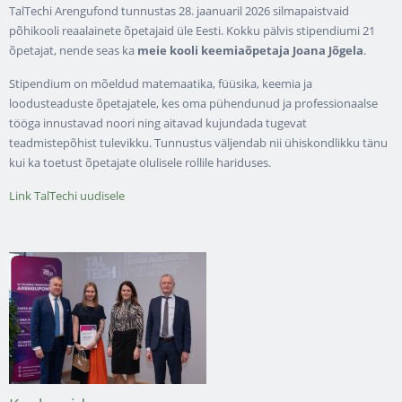
TalTechi Arengufond tunnustas 28. jaanuaril 2026 silmapaistvaid
põhikooli reaalainete õpetajaid üle Eesti. Kokku pälvis stipendiumi 21
õpetajat, nende seas ka
meie kooli keemiaõpetaja Joana Jõgela
.
Stipendium on mõeldud matemaatika, füüsika, keemia ja
loodusteaduste õpetajatele, kes oma pühendunud ja professionaalse
tööga innustavad noori ning aitavad kujundada tugevat
teadmistepõhist tulevikku. Tunnustus väljendab nii ühiskondlikku tänu
kui ka toetust õpetajate olulisele rollile hariduses.
Link TalTechi uudisele