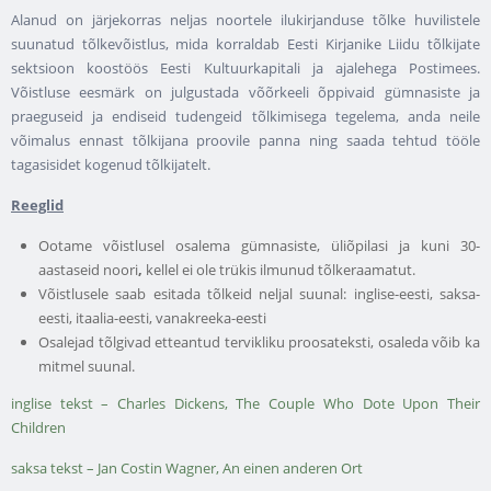
Alanud on järjekorras neljas noortele ilukirjanduse tõlke huvilistele
suunatud tõlkevõistlus, mida korraldab Eesti Kirjanike Liidu tõlkijate
sektsioon koostöös Eesti Kultuurkapitali ja ajalehega Postimees.
Võistluse eesmärk on julgustada võõrkeeli õppivaid gümnasiste ja
praeguseid ja endiseid tudengeid tõlkimisega tegelema, anda neile
võimalus ennast tõlkijana proovile panna ning saada tehtud tööle
tagasisidet kogenud tõlkijatelt.
Reeglid
Ootame võistlusel osalema gümnasiste, üliõpilasi ja kuni 30-
aastaseid noori
,
kellel ei ole trükis ilmunud tõlkeraamatut.
Võistlusele saab esitada tõlkeid neljal suunal: inglise-eesti, saksa-
eesti, itaalia-eesti, vanakreeka-eesti
Osalejad tõlgivad etteantud tervikliku proosateksti, osaleda võib ka
mitmel suunal.
inglise tekst – Charles Dickens, The Couple Who Dote Upon Their
Children
saksa tekst – Jan Costin Wagner, An einen anderen Ort