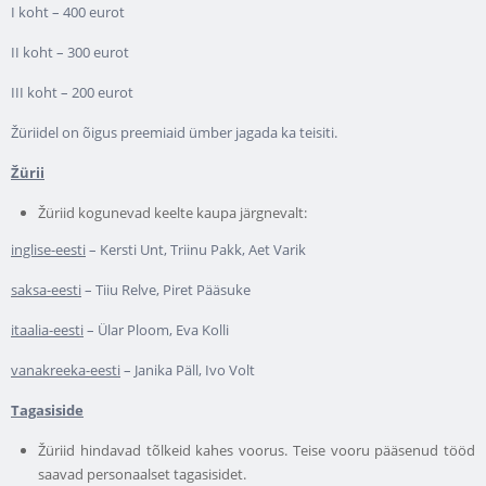
I koht – 400 eurot
II koht – 300 eurot
III koht – 200 eurot
Žüriidel on õigus preemiaid ümber jagada ka teisiti.
Žürii
Žüriid kogunevad keelte kaupa järgnevalt:
inglise-eesti
– Kersti Unt, Triinu Pakk, Aet Varik
saksa-eesti
– Tiiu Relve, Piret Pääsuke
itaalia-eesti
– Ülar Ploom, Eva Kolli
vanakreeka-eesti
– Janika Päll, Ivo Volt
Tagasiside
Žüriid hindavad tõlkeid kahes voorus. Teise vooru pääsenud tööd
saavad personaalset tagasisidet.