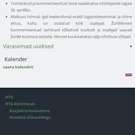
Toimetatud ja kommenteeritud tööd saadetakse võistlejatele tagasi
30. aprilliks.
Maikuus toimub igal keelerühmal eraldi tagasisideseminar ja ühine
aktus, kuhu on oodatud kõik osalejad. Žüriiliikmed
kommenteerivad seminaril tõlketöid suuliselt ja osalejad saavad
žüriile küsimusi esitada. Aktusel kuulutatakse välja võistluse võitjad.
Varasemad uudised
Kalender
vaata kalendrit
HTG
HTG kommuun
Karjäärinõustamine
Koostöö ülikoolidega