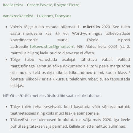
itaalia tekst – Cesare Pavese, Il signor Pietro
vanakreeka tekst – Lukianos, Dionysos
Valmis tõlge tuleb esitada hiljemalt
1. märtsiks
2020. See tuleb
saata manusena kas rtf- või Word-vormingus tõlkevõistluse
koordinaatorile Maria Eskole e-posti
aadressile
tolkevoistlus@gmail.com
. NB! Alates kella 00:01 (st. 2.
märtsil ja hiljem) laekunud töid arvesse ei võeta.
Tõlge tuleb varustada osalejat tähistava vabalt valitud
märgusõnaga. Esitatud tõlke dokumendis ei tohi peale märgusõna
olla muid viiteid osaleja isikule. Isikuandmed (nimi, kool / klass /
õpetaja, ülikool / eriala / kursus, telefoninumber) tuleb täpsustada
e-kirjas.
NB! Otse žüriiliikmetele võistlustöid saata ei ole lubatud.
Tõlge tuleb teha iseseisvalt, kuid kasutada võib sõnaraamatuid,
teatmeteoseid ning kõiki muid lisa- ja abimaterjale.
Tõlkevõistluse tulemused kuulutatakse välja mais 2020. Iga keele
puhul selgitatakse välja parimad, kellele on ette nähtud auhinnad: