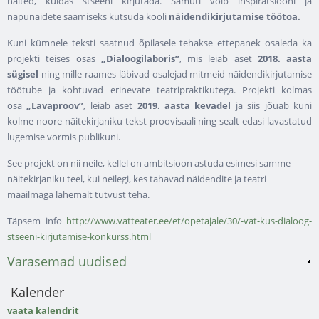
näited, kuidas stseeni kirjutada. Samuti võib inspiratsiooni ja
näpunäidete saamiseks kutsuda kooli
näidendikirjutamise töötoa.
Kuni kümnele teksti saatnud õpilasele tehakse ettepanek osaleda ka
projekti teises osas
„Dialoogilaboris”
, mis leiab aset
2018. aasta
sügisel
ning mille raames läbivad osalejad mitmeid näidendikirjutamise
töötube ja kohtuvad erinevate teatripraktikutega. Projekti kolmas
osa
„Lavaproov”
, leiab aset
2019. aasta kevadel
ja siis jõuab kuni
kolme noore näitekirjaniku tekst proovisaali ning sealt edasi lavastatud
lugemise vormis publikuni.
See projekt on nii neile, kellel on ambitsioon astuda esimesi samme
näitekirjaniku teel, kui neilegi, kes tahavad näidendite ja teatri
maailmaga lähemalt tutvust teha.
Täpsem info
http://www.vatteater.ee/et/opetajale/30/-vat-kus-dialoog-
stseeni-kirjutamise-konkurss.html
Varasemad uudised
Kalender
vaata kalendrit