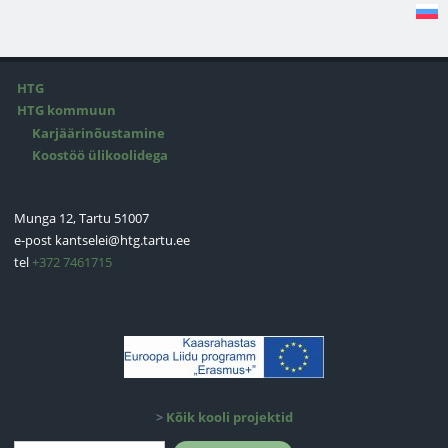
HTG
HTG kommuun
Karjäärinõustamine
Koostöö ülikoolidega
Munga 12, Tartu 51007
e-post
kantselei@htg.tartu.ee
tel
+372 7461715
>
Kõik kooli projektid
Otsinguvorm
Otsing