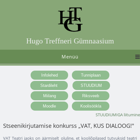
Hugo Treffneri Gümnaasium
Menüü
STUUDIUMIGA liitumine
Stseenikirjutamise konkurss „VAT, KUS DIALOOG!"
VAT Teatri jaoks on äärmiselt oluline, et kooliõpilased tutvuksid teatri