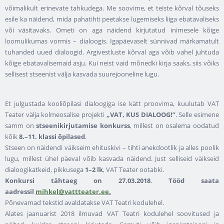
võimalikult erinevate tahkudega. Me soovime, et teiste kõrval tõuseks
esile ka näidend, mida pahatihti peetakse lugemiseks liiga ebatavaliseks
või väsitavaks. Ometi on aga näidend kirjutatud inimesele kõige
loomulikumas vormis – dialoogis. Igapäevaselt sünnivad märkamatult
tuhanded uued dialoogid. Argivestluste kõrval aga võib vahel juhtuda
kõige ebatavalisemaid asju. Kui neist vaid mõnedki kirja saaks, siis võiks
sellisest stseenist välja kasvada suurejooneline lugu.
Et julgustada kooliõpilasi dialoogiga ise kätt proovima, kuulutab VAT
Teater välja kolmeosalise projekti
„VAT, KUS DIALOOG!”
. Selle esimene
samm on
stseenikirjutamise konkurss
, millest on osalema oodatud
kõik
8.–11. klassi õpilased
.
Stseen on näidendi väikseim ehituskivi – tihti anekdootlik ja alles poolik
lugu, millest ühel päeval võib kasvada näidend. Just selliseid väikseid
dialoogikatkeid, pikkusega
1–2 lk
, VAT Teater ootabki.
Konkursi tähtaeg on 27.03.2018
.
Tööd saata
aadressil
mihkel@vattteater.ee
.
Põnevamad tekstid avaldatakse VAT Teatri kodulehel.
Alates jaanuarist 2018 ilmuvad VAT Teatri kodulehel soovitused ja