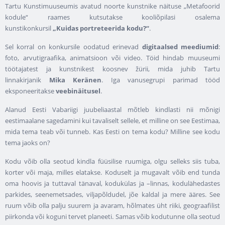
Tartu Kunstimuuseumis avatud noorte kunstnike näituse „Metafoorid
kodule“ raames kutsutakse kooliõpilasi osalema
kunstikonkursil
„Kuidas portreteerida kodu?“
.
Sel korral on konkursile oodatud erinevad
digitaalsed
meediumid
:
foto, arvutigraafika, animatsioon või video. Töid hindab muuseumi
töötajatest ja kunstnikest koosnev žürii, mida juhib Tartu
linnakirjanik
Mika Keränen
. Iga vanusegrupi parimad tööd
eksponeeritakse
veebinäitusel
.
Alanud Eesti Vabariigi juubeliaastal mõtleb kindlasti nii mõnigi
eestimaalane sagedamini kui tavaliselt sellele, et milline on see Eestimaa,
mida tema teab või tunneb. Kas Eesti on tema kodu? Milline see kodu
tema jaoks on?
Kodu võib olla seotud kindla füüsilise ruumiga, olgu selleks siis tuba,
korter või maja, milles elatakse. Koduselt ja mugavalt võib end tunda
oma hoovis ja tuttaval tänaval, kodukülas ja –linnas, kodulähedastes
parkides, seenemetsades, viljapõldudel, jõe kaldal ja mere ääres. See
ruum võib olla palju suurem ja avaram, hõlmates üht riiki, geograafilist
piirkonda või koguni tervet planeeti. Samas võib kodutunne olla seotud