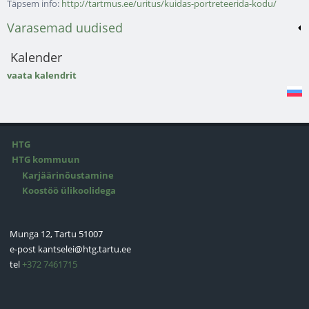
Täpsem info:
http://tartmus.ee/uritus/kuidas-portreteerida-kodu/
Varasemad uudised
Kalender
vaata kalendrit
HTG
HTG kommuun
Karjäärinõustamine
Koostöö ülikoolidega
Munga 12, Tartu 51007
e-post
kantselei@htg.tartu.ee
tel
+372 7461715