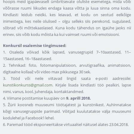
hoopis meid igapäevaselt ümbritsevate oluliste esemetega, mida võib
võõrasse ruumi liikudes endaga kaasa võtta ja luua sinna oma kodu.
Kindlasti leidub neidki, kes leiavad, et kodu on seotud eelkõige
inimestega, kes neile olulised – olgu selleks siis perekond, sugulased,
sõbrad või mõttekaaslased. Kuna kodu tähendus on igaühe jaoks nii
erinev, siis võib kodu mõista ka kui vaimset ruumi või emotsiooni.
Konkursil osalemise tingimused:
1. Osaleda võivad kõik lapsed, vanusegrupid 7–10aastased, 11–
15aastased, 16–18aastased.
2. Tehnikad: foto, fotomanipulatsioon, arvutigraafika, animatsioon,
digitaalne kollaaž või video max pikkusega 30 sek.
3. Tööd või neile viitavad lingid saata e-posti aadressile:
kunstikonkurss@gmail.com
. Kirjale lisada kindlasti töö pealkiri, lapse
nimi, vanus, kool, juhendaja, kontaktandmed.
4. Viimane postitamise kuupäev on
9. aprill 2018.
5. Žürii koosneb muuseumi töötajatest ja kunstnikest. Auhinnatakse
kõigi vanusegruppide parimaid. Võitjad kuulutatakse välja muuseumi
kodulehel ja Facebook’i lehel.
6. Paremad tööd eksponeeritakse virtuaalsel näitusel alates 23.04.2018.