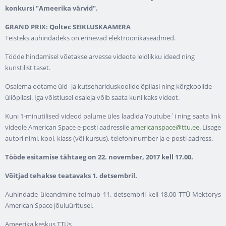
konkursi
"Ameerika värvid".
GRAND PRIX: Qoltec SEIKLUSKAAMERA
Teisteks auhindadeks on erinevad elektroonikaseadmed.
Tööde hindamisel võetakse arvesse videote leidlikku ideed ning
kunstilist taset.
Osalema ootame üld- ja kutsehariduskoolide õpilasi ning kõrgkoolide
üliõpilasi. Iga võistlusel osaleja võib saata kuni kaks videot.
Kuni 1-minutilised videod palume üles laadida Youtube`i ning saata link
videole American Space e-posti aadressile
americanspace@ttu.ee
. Lisage
autori nimi, kool, klass (või kursus), telefoninumber ja e-posti aadress.
Tööde esitamise tähtaeg on
22. november, 2017 kell 17.00.
Võitjad tehakse teatavaks 1. detsembril.
Auhindade üleandmine toimub 11. detsembril kell 18.00 TTÜ Mektorys
American Space jõuluüritusel.
Ameerika keskus TTÜs