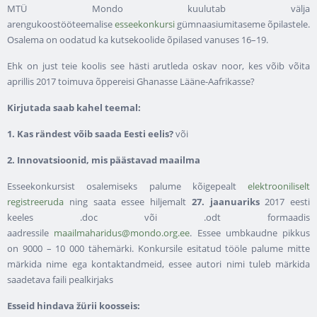
MTÜ Mondo kuulutab välja
arengukoostööteemalise
esseekonkursi
gümnaasiumitaseme õpilastele.
Osalema on oodatud ka kutsekoolide õpilased vanuses 16–19.
Ehk on just teie koolis see hästi arutleda oskav noor, kes võib võita
aprillis 2017 toimuva õppereisi Ghanasse Lääne-Aafrikasse?
Kirjutada saab kahel teemal:
1. Kas rändest võib saada Eesti eelis?
või
2. Innovatsioonid, mis päästavad maailma
Esseekonkursist osalemiseks palume kõigepealt
elektrooniliselt
registreeruda
ning saata essee hiljemalt
27. jaanuariks
2017 eesti
keeles .doc või .odt formaadis
aadressile
maailmaharidus@mondo.org.ee
. Essee umbkaudne pikkus
on 9000 – 10 000 tähemärki. Konkursile esitatud tööle palume mitte
märkida nime ega kontaktandmeid, essee autori nimi tuleb märkida
saadetava faili pealkirjaks
Esseid hindava žürii koosseis: