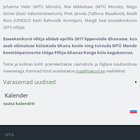
Johanna Helin (MTÜ Mondo), Mai Mikkelsaar (MTÜ Mondo), Reigo
Ginter (Eesti Välisministeerium), Piret Järvela (Tallinna Reaalkool), Madli
Ross (UNESCO Eesti Rahvuslik Komisjon), Margit Saal (esseekonkurss
2015 võitja).
Esseekonkursi võitja sõidab aprillis 2017 õppereisile Ghanasse, kus
saab võimaluse külastada Ghana koole ning tutvuda MTÜ Mondo
koostööpartnerite tööga Põhja-Ghanas Kongo küla kogukonnas.
Teine ja kolmas koht premeeritakse raamatute ja õiglase kaubanduse
meenetega. Parimad tööd avaldatakse
maailmakool.ee
veebilehel.
Varasemad uudised
Kalender
vaata kalendrit
HTG