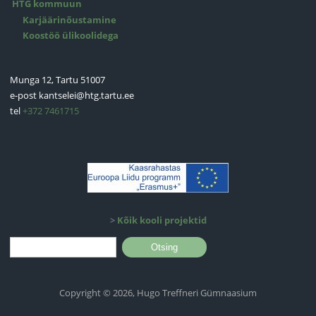
HTG kommuun
Karjäärinõustamine
Koostöö ülikoolidega
Munga 12, Tartu 51007
e-post
kantselei@htg.tartu.ee
tel
+372 7461715
>
Kõik kooli projektid
Otsinguvorm
Otsing
Copyright © 2026, Hugo Treffneri Gümnaasium