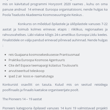
mis on käivitatud programmi Horyzont 2020 raames , kuhu on oma
panuse andnud 14 erinevat Euroopa organisatsiooni, nende hulgas ka
Poola Teaduste Akadeemia Kosmoseuuringute Keskus .
Konkurss on mõeldud õpilastele ja üliõpilastele vanuses 7-22
aastat ja toimub kolmes erinevas etapis : riiklikus, regionaalses ja
rahvusvahelises. Läbi viiakse kõigis 24-s ametlikus Euroopa Liidu keeles.
Finalistidele on välja pandud erinevad põnevad auhinnad. Nende hulgas
:
reis Guajaana kosmosekeskusesse Prantsusmaal
Praktika Euroopa Kosmose Agentuuris
Cite de’l Espace teemapargi külastus Toulouse’is
arvutiseeritud teleskoop
ipad 2 air koos e- raamatutega
Konkursist osavõtt on tasuta. Kulud mis on seotud reisidega
poolfinaalis ja finaalis kaetakse organiseerijate poolt.
The Pioneers 14 – 19 aastat
Pioneers kategooria õpilased vanuses 14 kuni 19 valmistavad projekti