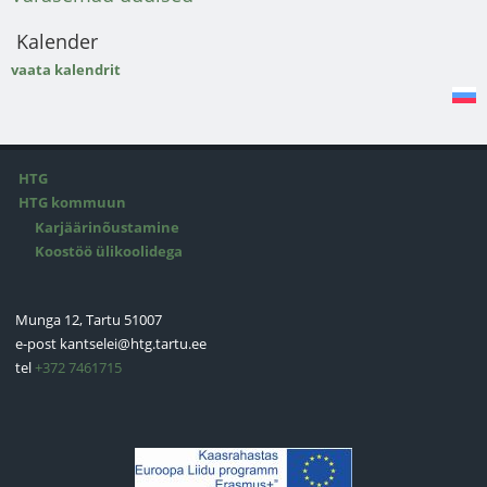
Kalender
vaata kalendrit
HTG
HTG kommuun
Karjäärinõustamine
Koostöö ülikoolidega
Munga 12, Tartu 51007
e-post
kantselei@htg.tartu.ee
tel
+372 7461715