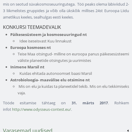
mis on seotud süvakosmoseuuringutega. Töö peaks olema läbiviidud 2-
3 liikmelistes gruppides ja võib olla ükskõik millises 24st Euroopa Liidu
ametlikus keeles, sealhulgas eesti keeles.
KONKURSI TEEMADEVALIK
Päikesesüsteem ja kosmoseuuringud nt
Idee iseseisvast Kuu linnakust
Euroopa kosmoses nt
Teise Maa otsingud- milline on euroopa panus päikesesüsteemi
väliste planeetide otsingutes ja uurimistes
Inimene Marsil nt
Kuidas ehitada autonoomset baasi Marsil
Astrobioloogia- maavälise elu otsimine nt
Mis on elu ja kuidas ta planeetidel tekib. Mis on elu tekkimiseks
vaja.
Tööde esitamise tähtaeg on
31. märts 2017
. Rohkem
infot
http://www.odysseus-contest.eu/
.
Varasemad uudised