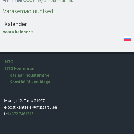
veebilehelt
www.energia.ee/kokkuhoid
.
Varasemad uudised
Kalender
vaata kalendrit
HTG
HTG kommuun
Karjäärinõustamine
Koostöö ülikoolidega
Munga 12, Tartu 51007
e-post
kantselei@htg.tartu.ee
tel
+372 7461715