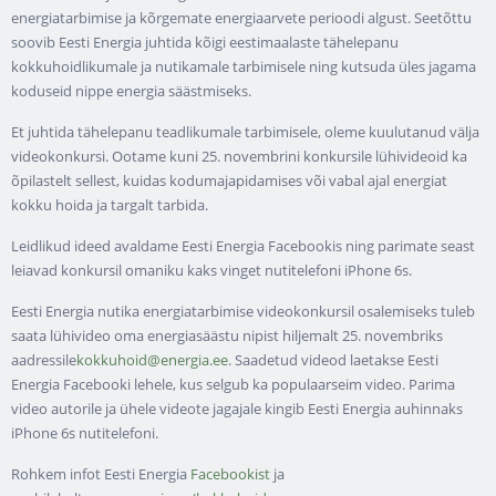
energiatarbimise ja kõrgemate energiaarvete perioodi algust. Seetõttu
soovib Eesti Energia juhtida kõigi eestimaalaste tähelepanu
kokkuhoidlikumale ja nutikamale tarbimisele ning kutsuda üles jagama
koduseid nippe energia säästmiseks.
Et juhtida tähelepanu teadlikumale tarbimisele, oleme kuulutanud välja
videokonkursi. Ootame kuni 25. novembrini konkursile lühivideoid ka
õpilastelt sellest, kuidas kodumajapidamises või vabal ajal energiat
kokku hoida ja targalt tarbida.
Leidlikud ideed avaldame Eesti Energia Facebookis ning parimate seast
leiavad konkursil omaniku kaks vinget nutitelefoni iPhone 6s.
Eesti Energia nutika energiatarbimise videokonkursil osalemiseks tuleb
saata lühivideo oma energiasäästu nipist hiljemalt 25. novembriks
aadressile
kokkuhoid@energia.ee
. Saadetud videod laetakse Eesti
Energia Facebooki lehele, kus selgub ka populaarseim video. Parima
video autorile ja ühele videote jagajale kingib Eesti Energia auhinnaks
iPhone 6s nutitelefoni.
Rohkem infot Eesti Energia
Facebookist
ja