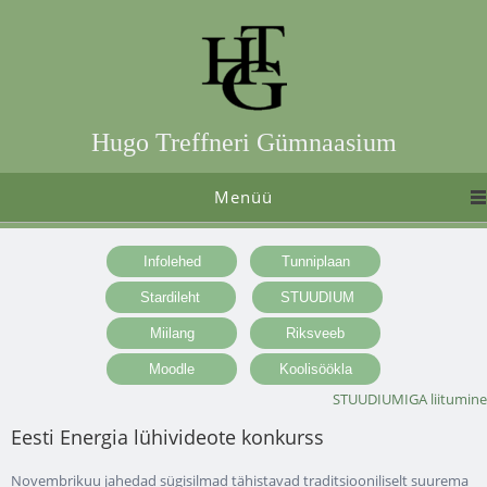
Hugo Treffneri Gümnaasium
Menüü
STUUDIUMIGA liitumine
Eesti Energia lühivideote konkurss
Novembrikuu jahedad sügisilmad tähistavad traditsiooniliselt suurema