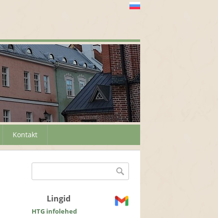
Kontakt
Otsinguvorm
Otsing
Lingid
HTG infolehed