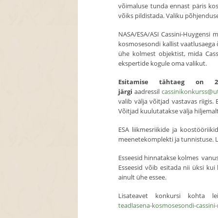
võimaluse tunda ennast päris kos
võiks pildistada. Valiku põhjendus
NASA/ESA/ASI Cassini-Huygensi m
kosmosesondi kallist vaatlusaega õ
ühe kolmest objektist, mida Cass
ekspertide kogule oma valikut.
Esitamise tähtaeg on 2
järgi
aadressil
cassinikonkurss@u
valib välja võitjad vastavas riigi
Võitjad kuulutatakse välja hiljemal
ESA liikmesriikide ja koostööri
meenetekomplekti ja tunnistuse. 
Esseesid hinnatakse kolmes vanusek
Esseesid võib esitada nii üksi kui
ainult ühe essee.
Lisateavet konkursi kohta l
teadlasena-kosmosesondi-cassin