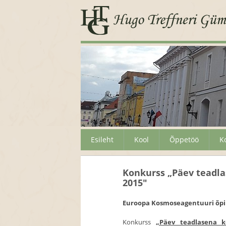
Esileht
Kool
Õppetöö
K
Konkurss „Päev teadl
2015"
Euroopa Kosmoseagentuuri õpil
Konkurss
„Päev teadlasena k