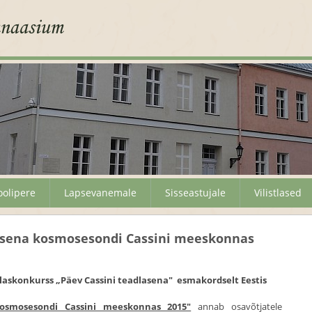
oolipere
Lapsevanemale
Sisseastujale
Vilistlased
asena kosmosesondi Cassini meeskonnas
askonkurss „Päev Cassini teadlasena" esmakordselt Eestis
osmosesondi Cassini meeskonnas 2015"
annab osavõtjatele