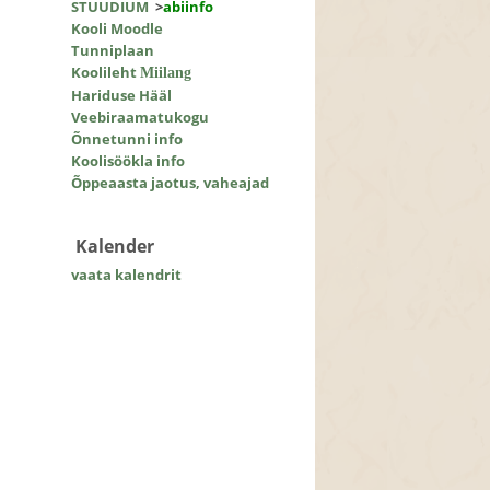
STUUDIUM
>
abiinfo
Kooli Moodle
Tunniplaan
Koolileht
Miilang
Hariduse Hääl
Veebiraamatukogu
Õnnetunni info
Koolisöökla info
Õppeaasta jaotus, vaheajad
Kalender
vaata kalendrit