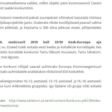
moseteadlastena valides, millist objekti päris kosmosesond Cassini
est saabki konkursitöö.
issiooni meeskond pakub suurepärast võimalust kasutada töötava
pilasprojektide jaoks. Osalevate riikide kooliõpilased peavad valima
ini pildistab, ja kirjutama u 500 sõna pikkuse essee, põhjendades
6. veebruaril 2016 kell 23:59 Kesk-Euroopa aja
t.ee
.
Esseed tuleb esitada eesti keeles ja kohalikule korraldajale, kes
s. Eestis korraldab konkurssi Tartu Ülikooli muuseum, Tartu tähetorn.
t mai alguses.
ikide konkursi võitjad saavad auhinnaks Euroopa Kosmoseagentuuri
Lisaks auhindadele avaldatakse võidutööd ESA kodulehel.
ategooriates 10.-12. aastased, 13.-15. aastased ja 16.-18. aastased.
 ka kuni 4-liikmelistes gruppides. Iga õpilane või grupp võib esitada
eiate
http://www.tahetorn.ut.ee/et/content/konkurss-p%C3%A4ev-
i-meeskonnas