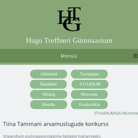
Hugo Treffneri Gümnaasium
Menüü
STUUDIUMIGA liitumine
Tiina Tammani arvamuslugude konkurss
Stipendium gümnaasiumiastme õpilaste toetamiseks.