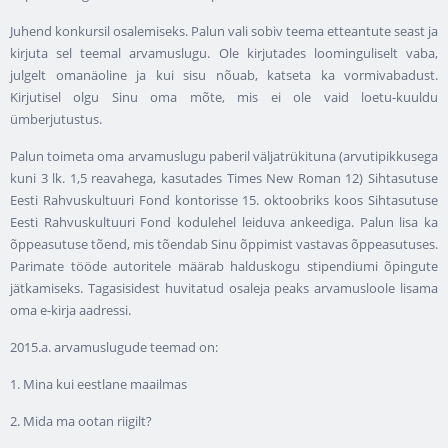
Juhend konkursil osalemiseks. Palun vali sobiv teema etteantute seast ja
kirjuta sel teemal arvamuslugu. Ole kirjutades loominguliselt vaba,
julgelt omanäoline ja kui sisu nõuab, katseta ka vormivabadust.
Kirjutisel olgu Sinu oma mõte, mis ei ole vaid loetu-kuuldu
ümberjutustus.
Palun toimeta oma arvamuslugu paberil väljatrükituna (arvutipikkusega
kuni 3 lk. 1,5 reavahega, kasutades Times New Roman 12) Sihtasutuse
Eesti Rahvuskultuuri Fond kontorisse 15. oktoobriks koos Sihtasutuse
Eesti Rahvuskultuuri Fond kodulehel leiduva ankeediga. Palun lisa ka
õppeasutuse tõend, mis tõendab Sinu õppimist vastavas õppeasutuses.
Parimate tööde autoritele määrab halduskogu stipendiumi õpingute
jätkamiseks. Tagasisidest huvitatud osaleja peaks arvamusloole lisama
oma e-kirja aadressi.
2015.a. arvamuslugude teemad on:
1. Mina kui eestlane maailmas
2. Mida ma ootan riigilt?