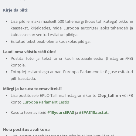
​Kirjelda pilti!
Lisa pildile maksimaalselt 500 tähemärgi (koos tühikutega) pikkune
kaastekst, kirjeldades, mida Euroopa autori(te) jaoks tähendab ja
kuidas see on seotud esitatud pildiga.
Esitatud tekst peab olema kooskõlas pildiga.
Laadi oma võistlustöö üles!
Postita foto ja tekst oma kooli sotsiaalmeedia (Instagram/FB)
kontole.
Foto(de) esitamisega annad Euroopa Parlamendile õiguse esitatud
pilti kasutada.
Märgi ja kasuta teemaviiteid
Lisa postitusele EPLO Tallinna Instagrami konto
@ep_tallinn
või FB
konto
Euroopa Parlament Eestis
Kasuta teemaviiteid
#10yearsEPAS
ja
#EPAS10aastat
.
Hoia postitus avalikuna
Sinu postitus peab jääma nähtavaks kuni konkursi lõpuni.