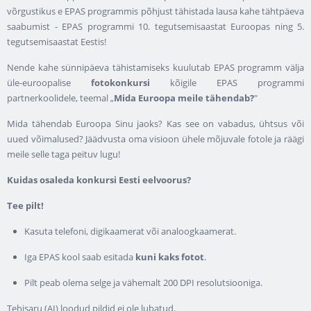
võrgustikus e EPAS programmis põhjust tähistada lausa kahe tähtpäeva
saabumist - EPAS programmi 10. tegutsemisaastat Euroopas ning 5.
tegutsemisaastat Eestis!
Nende kahe sünnipäeva tähistamiseks kuulutab EPAS programm välja
üle-euroopalise
fotokonkursi
kõigile EPAS programmi
partnerkoolidele, teemal „
Mida Euroopa meile tähendab?
"
Mida tähendab Euroopa Sinu jaoks? Kas see on vabadus, ühtsus või
uued võimalused? Jäädvusta oma visioon ühele mõjuvale fotole ja räägi
meile selle taga peituv lugu!
Kuidas osaleda konkursi Eesti eelvoorus?
Tee pilt!
Kasuta telefoni, digikaamerat või analoogkaamerat.
Iga EPAS kool saab esitada
kuni kaks fotot
.
Pilt peab olema selge ja vähemalt 200 DPI resolutsiooniga.
Tehisaru (AI) loodud pildid ei ole lubatud.