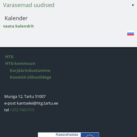
Varasemad uudised
Kalender
vaata kalendrit
HTG
HTG kommuun
Karjäärinõustamine
Koostöö ülikoolidega
Munga 12, Tartu 51007
e-post
kantselei@htg.tartu.ee
tel
+372 7461715