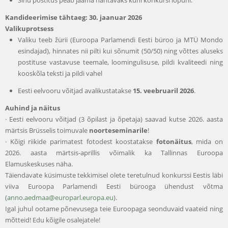
Kandideerimise tähtaeg: 30. jaanuar 2026
Valikuprotsess
Valiku teeb žürii (Euroopa Parlamendi Eesti büroo ja MTÜ Mondo
esindajad), hinnates nii pilti kui sõnumit (50/50) ning võttes aluseks
postituse vastavuse teemale, loomingulisuse, pildi kvaliteedi ning
kooskõla teksti ja pildi vahel
Eesti eelvooru võitjad avalikustatakse
15. veebruaril 2026
.
Auhind ja näitus
· Eesti eelvooru võitjad (3 õpilast ja õpetaja) saavad kutse 2026. aasta
märtsis Brüsselis toimuvale
noorteseminarile
!
· Kõigi riikide parimatest fotodest koostatakse
fotonäitus
, mida on
2026. aasta märtsis-aprillis võimalik ka Tallinnas Euroopa
Elamuskeskuses näha.
Täiendavate küsimuste tekkimisel olete teretulnud konkurssi Eestis läbi
viiva Euroopa Parlamendi Eesti bürooga ühendust võtma
(
anno.aedmaa@europarl.europa.eu
).
Igal juhul ootame põnevusega teie Euroopaga seonduvaid vaateid ning
mõtteid! Edu kõigile osalejatele!