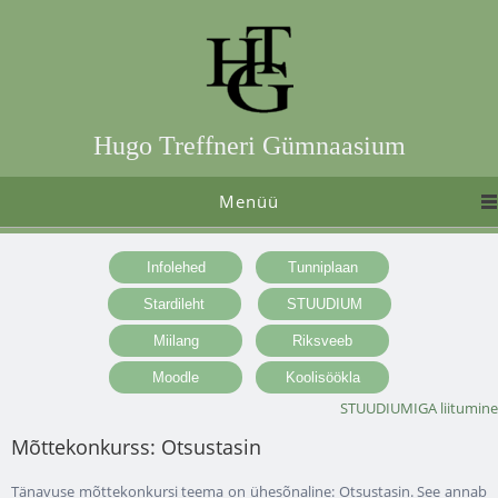
Hugo Treffneri Gümnaasium
Menüü
STUUDIUMIGA liitumine
Mõttekonkurss: Otsustasin
Tänavuse mõttekonkursi teema on ühesõnaline: Otsustasin. See annab