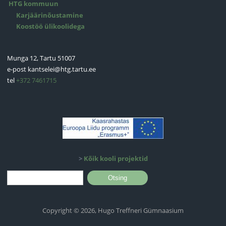
HTG kommuun
Karjäärinõustamine
Koostöö ülikoolidega
Munga 12, Tartu 51007
e-post
kantselei@htg.tartu.ee
tel
+372 7461715
>
Kõik kooli projektid
Otsinguvorm
Otsing
Copyright © 2026, Hugo Treffneri Gümnaasium