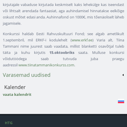
kirjutajale vabaduse kirjutada keskmiselt kaks lehekülge kas iseendast
või lihtsalt arendada fantaasiat, aga auhindamisel hinnatakse eelkõige
oskust mõtet edasi anda. Auhinnafond on 1000€, mis tõenäoliselt läheb
jagamisele.
Konkurssi haldab Eesti Rahvuskultuuri Fond; see algab ametlikult
1.septembril, mil ERKF-i kodulehelt (
www.erkf.ee
) Varia alt, Tiina
Tammani nime juurest saab vaadata, millist blanketti osavõtjal tuleb
täita ja kuhu kirjutis
15.oktoobriks
saata. Mulluse konkursi
võidutöödega saab tutvuda juba praegu
aadressil
www.tiinatammanikonkurss.com
.
Varasemad uudised
Kalender
vaata kalendrit
HTG