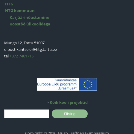
HTG
HTG kommuun
Karjäärinõustamine
Koostöö ülikoolidega
Munga 12, Tartu 51007
e-post
kantselei@htg.tartu.ee
tel
+372 7461715
>
Kõik kooli projektid
Otsinguvorm
Otsing
Copyright © 2026, Hugo Treffneri Gümnaasium