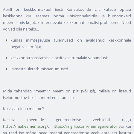
Aprill on keskkonnakuu! Eesti Kunstikoolide Liit kutsub õpilasi
keskkonna kuu raames looma ühiskonnakriitilisi ja humoorikaid
meeme, mis kujutaksid erinevaid keskkonnateemalisi probleeme. Need
võivad olla näiteks…
kuidas inimtegevuse tulemused on avaldanud keskkonnale
negatiivset mõju;
keskkonna saastamisele otsitakse rumalaid vabandusi;
inimeste ületarbimisharjumused.
Mida tähendab “meem”? Meem on pilt (või gif), millele on lisatud
iseloomustav tekst sõnumi edastamiseks.
Kus saab teha meeme?
Kasuta meemide genereerimise veebilehti nagu
https://makeameme.org/
,
https://imgflip.com/memegenerator
või kui
sa tead ise mõnd head meemi genereerimise veebilehte siis kasuta