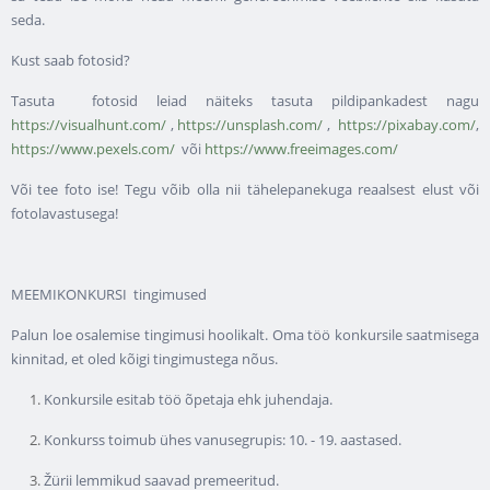
seda.
Kust saab fotosid?
Tasuta fotosid leiad näiteks tasuta pildipankadest nagu
https://visualhunt.com/
,
https://unsplash.com/
,
https://pixabay.com/
,
https://www.pexels.com/
või
https://www.freeimages.com/
Või tee foto ise! Tegu võib olla nii tähelepanekuga reaalsest elust või
fotolavastusega!
MEEMIKONKURSI tingimused
Palun loe osalemise tingimusi hoolikalt. Oma töö konkursile saatmisega
kinnitad, et oled kõigi tingimustega nõus.
Konkursile esitab töö õpetaja ehk juhendaja.
Konkurss toimub ühes vanusegrupis: 10. - 19. aastased.
Žürii lemmikud saavad premeeritud.