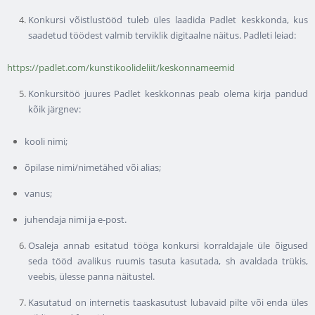
Konkursi võistlustööd tuleb üles laadida Padlet keskkonda, kus
saadetud töödest valmib terviklik digitaalne näitus. Padleti leiad:
https://padlet.com/kunstikoolideliit/keskonnameemid
Konkursitöö juures Padlet keskkonnas peab olema kirja pandud
kõik järgnev:
kooli nimi;
õpilase nimi/nimetähed või alias;
vanus;
juhendaja nimi ja e-post.
Osaleja annab esitatud tööga konkursi korraldajale üle õigused
seda tööd avalikus ruumis tasuta kasutada, sh avaldada trükis,
veebis, ülesse panna näitustel.
Kasutatud on internetis taaskasutust lubavaid pilte või enda üles