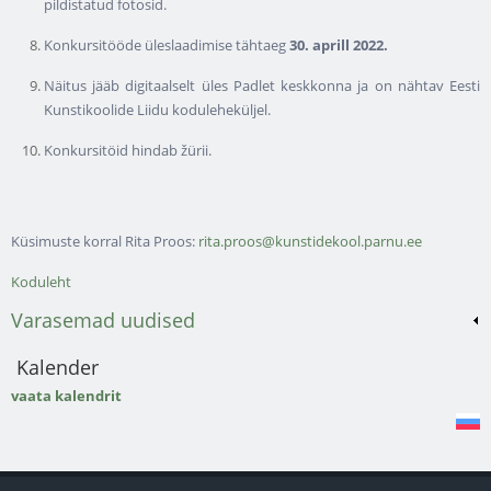
pildistatud fotosid.
Konkursitööde üleslaadimise tähtaeg
30. aprill 2022.
Näitus jääb digitaalselt üles Padlet keskkonna ja on nähtav Eesti
Kunstikoolide Liidu koduleheküljel.
Konkursitöid hindab žürii.
Küsimuste korral Rita Proos:
rita.proos@kunstidekool.parnu.ee
Koduleht
Varasemad uudised
Kalender
vaata kalendrit